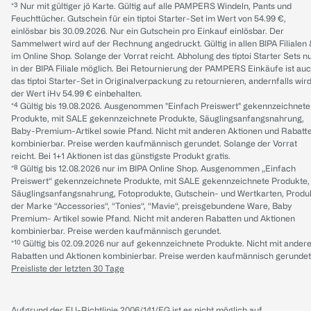
*³ Nur mit gültiger jö Karte. Gültig auf alle PAMPERS Windeln, Pants und
Feuchttücher. Gutschein für ein tiptoi Starter-Set im Wert von 54.99 €,
einlösbar bis 30.09.2026. Nur ein Gutschein pro Einkauf einlösbar. Der
Sammelwert wird auf der Rechnung angedruckt. Gültig in allen BIPA Filialen
im Online Shop. Solange der Vorrat reicht. Abholung des tiptoi Starter Sets n
in der BIPA Filiale möglich. Bei Retournierung der PAMPERS Einkäufe ist au
das tiptoi Starter-Set in Originalverpackung zu retournieren, andernfalls wir
der Wert iHv 54.99 € einbehalten.
*⁴ Gültig bis 19.08.2026. Ausgenommen "Einfach Preiswert" gekennzeichnete
Produkte, mit SALE gekennzeichnete Produkte, Säuglingsanfangsnahrung,
Baby-Premium-Artikel sowie Pfand. Nicht mit anderen Aktionen und Rabatt
kombinierbar. Preise werden kaufmännisch gerundet. Solange der Vorrat
reicht. Bei 1+1 Aktionen ist das günstigste Produkt gratis.
*⁸ Gültig bis 12.08.2026 nur im BIPA Online Shop. Ausgenommen „Einfach
Preiswert“ gekennzeichnete Produkte, mit SALE gekennzeichnete Produkte,
Säuglingsanfangsnahrung, Fotoprodukte, Gutschein- und Wertkarten, Produ
der Marke “Accessories“, “Tonies“, “Mavie“, preisgebundene Ware, Baby
Premium- Artikel sowie Pfand. Nicht mit anderen Rabatten und Aktionen
kombinierbar. Preise werden kaufmännisch gerundet.
*¹⁰ Gültig bis 02.09.2026 nur auf gekennzeichnete Produkte. Nicht mit ander
Rabatten und Aktionen kombinierbar. Preise werden kaufmännisch gerundet
Preisliste der letzten 30 Tage
Aufgrund der EU-Richtlinie 2006/141/EG ist es nicht möglich auf