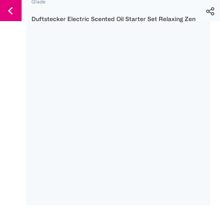
Glade
Weiter
Für
Für
Für
zum
Duftstecker Electric Scented Oil Starter Set Relaxing Zen
300 Ös
500 Ös
150 Ös
Inhalt
-20%
-10%
-15%