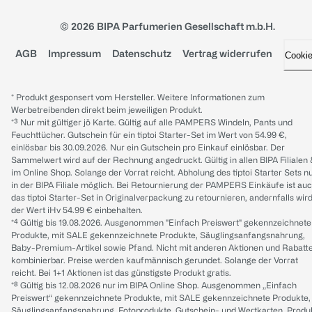
© 2026 BIPA Parfumerien Gesellschaft m.b.H.
AGB
Impressum
Datenschutz
Vertrag widerrufen
Cooki
* Produkt gesponsert vom Hersteller. Weitere Informationen zum
Werbetreibenden direkt beim jeweiligen Produkt.
*³ Nur mit gültiger jö Karte. Gültig auf alle PAMPERS Windeln, Pants und
Feuchttücher. Gutschein für ein tiptoi Starter-Set im Wert von 54.99 €,
einlösbar bis 30.09.2026. Nur ein Gutschein pro Einkauf einlösbar. Der
Sammelwert wird auf der Rechnung angedruckt. Gültig in allen BIPA Filialen
im Online Shop. Solange der Vorrat reicht. Abholung des tiptoi Starter Sets n
in der BIPA Filiale möglich. Bei Retournierung der PAMPERS Einkäufe ist au
das tiptoi Starter-Set in Originalverpackung zu retournieren, andernfalls wir
der Wert iHv 54.99 € einbehalten.
*⁴ Gültig bis 19.08.2026. Ausgenommen "Einfach Preiswert" gekennzeichnete
Produkte, mit SALE gekennzeichnete Produkte, Säuglingsanfangsnahrung,
Baby-Premium-Artikel sowie Pfand. Nicht mit anderen Aktionen und Rabatt
kombinierbar. Preise werden kaufmännisch gerundet. Solange der Vorrat
reicht. Bei 1+1 Aktionen ist das günstigste Produkt gratis.
*⁸ Gültig bis 12.08.2026 nur im BIPA Online Shop. Ausgenommen „Einfach
Preiswert“ gekennzeichnete Produkte, mit SALE gekennzeichnete Produkte,
Säuglingsanfangsnahrung, Fotoprodukte, Gutschein- und Wertkarten, Produ