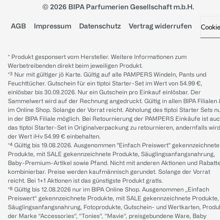
© 2026 BIPA Parfumerien Gesellschaft m.b.H.
AGB
Impressum
Datenschutz
Vertrag widerrufen
Cooki
* Produkt gesponsert vom Hersteller. Weitere Informationen zum
Werbetreibenden direkt beim jeweiligen Produkt.
*³ Nur mit gültiger jö Karte. Gültig auf alle PAMPERS Windeln, Pants und
Feuchttücher. Gutschein für ein tiptoi Starter-Set im Wert von 54.99 €,
einlösbar bis 30.09.2026. Nur ein Gutschein pro Einkauf einlösbar. Der
Sammelwert wird auf der Rechnung angedruckt. Gültig in allen BIPA Filialen
im Online Shop. Solange der Vorrat reicht. Abholung des tiptoi Starter Sets n
in der BIPA Filiale möglich. Bei Retournierung der PAMPERS Einkäufe ist au
das tiptoi Starter-Set in Originalverpackung zu retournieren, andernfalls wir
der Wert iHv 54.99 € einbehalten.
*⁴ Gültig bis 19.08.2026. Ausgenommen "Einfach Preiswert" gekennzeichnete
Produkte, mit SALE gekennzeichnete Produkte, Säuglingsanfangsnahrung,
Baby-Premium-Artikel sowie Pfand. Nicht mit anderen Aktionen und Rabatt
kombinierbar. Preise werden kaufmännisch gerundet. Solange der Vorrat
reicht. Bei 1+1 Aktionen ist das günstigste Produkt gratis.
*⁸ Gültig bis 12.08.2026 nur im BIPA Online Shop. Ausgenommen „Einfach
Preiswert“ gekennzeichnete Produkte, mit SALE gekennzeichnete Produkte,
Säuglingsanfangsnahrung, Fotoprodukte, Gutschein- und Wertkarten, Produ
der Marke “Accessories“, “Tonies“, “Mavie“, preisgebundene Ware, Baby