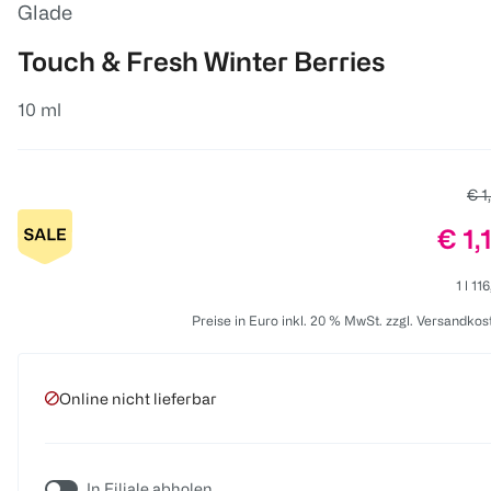
Glade
Touch & Fresh Winter Berries
10 ml
Alt
€ 1
Prei
€ 1,
1 l 11
Preise in Euro inkl. 20 % MwSt. zzgl. Versandkos
Online nicht lieferbar
In Filiale abholen