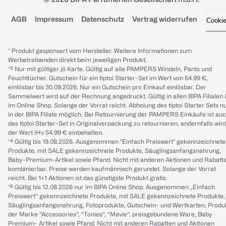
AGB
Impressum
Datenschutz
Vertrag widerrufen
Cooki
* Produkt gesponsert vom Hersteller. Weitere Informationen zum
Werbetreibenden direkt beim jeweiligen Produkt.
*³ Nur mit gültiger jö Karte. Gültig auf alle PAMPERS Windeln, Pants und
Feuchttücher. Gutschein für ein tiptoi Starter-Set im Wert von 54.99 €,
einlösbar bis 30.09.2026. Nur ein Gutschein pro Einkauf einlösbar. Der
Sammelwert wird auf der Rechnung angedruckt. Gültig in allen BIPA Filialen
im Online Shop. Solange der Vorrat reicht. Abholung des tiptoi Starter Sets n
in der BIPA Filiale möglich. Bei Retournierung der PAMPERS Einkäufe ist au
das tiptoi Starter-Set in Originalverpackung zu retournieren, andernfalls wir
der Wert iHv 54.99 € einbehalten.
*⁴ Gültig bis 19.08.2026. Ausgenommen "Einfach Preiswert" gekennzeichnete
Produkte, mit SALE gekennzeichnete Produkte, Säuglingsanfangsnahrung,
Baby-Premium-Artikel sowie Pfand. Nicht mit anderen Aktionen und Rabatt
kombinierbar. Preise werden kaufmännisch gerundet. Solange der Vorrat
reicht. Bei 1+1 Aktionen ist das günstigste Produkt gratis.
*⁸ Gültig bis 12.08.2026 nur im BIPA Online Shop. Ausgenommen „Einfach
Preiswert“ gekennzeichnete Produkte, mit SALE gekennzeichnete Produkte,
Säuglingsanfangsnahrung, Fotoprodukte, Gutschein- und Wertkarten, Produ
der Marke “Accessories“, “Tonies“, “Mavie“, preisgebundene Ware, Baby
Premium- Artikel sowie Pfand. Nicht mit anderen Rabatten und Aktionen