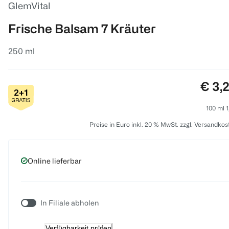
GlemVital
Frische Balsam 7 Kräuter
250 ml
Preis
€ 3,
100 ml 1
Preise in Euro inkl. 20 % MwSt. zzgl. Versandkos
Online lieferbar
In Filiale abholen
Verfügbarkeit prüfen