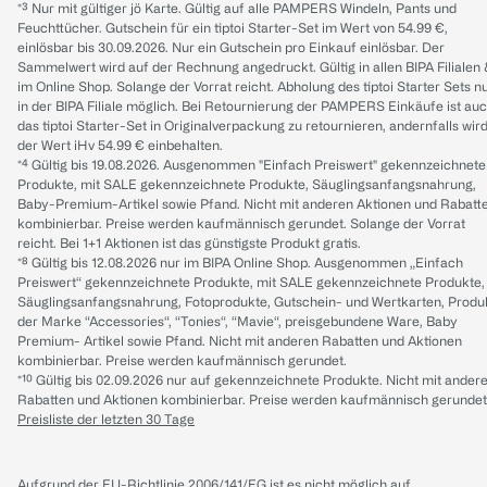
*³ Nur mit gültiger jö Karte. Gültig auf alle PAMPERS Windeln, Pants und
Feuchttücher. Gutschein für ein tiptoi Starter-Set im Wert von 54.99 €,
einlösbar bis 30.09.2026. Nur ein Gutschein pro Einkauf einlösbar. Der
Sammelwert wird auf der Rechnung angedruckt. Gültig in allen BIPA Filialen
im Online Shop. Solange der Vorrat reicht. Abholung des tiptoi Starter Sets n
in der BIPA Filiale möglich. Bei Retournierung der PAMPERS Einkäufe ist au
das tiptoi Starter-Set in Originalverpackung zu retournieren, andernfalls wir
der Wert iHv 54.99 € einbehalten.
*⁴ Gültig bis 19.08.2026. Ausgenommen "Einfach Preiswert" gekennzeichnete
Produkte, mit SALE gekennzeichnete Produkte, Säuglingsanfangsnahrung,
Baby-Premium-Artikel sowie Pfand. Nicht mit anderen Aktionen und Rabatt
kombinierbar. Preise werden kaufmännisch gerundet. Solange der Vorrat
reicht. Bei 1+1 Aktionen ist das günstigste Produkt gratis.
*⁸ Gültig bis 12.08.2026 nur im BIPA Online Shop. Ausgenommen „Einfach
Preiswert“ gekennzeichnete Produkte, mit SALE gekennzeichnete Produkte,
Säuglingsanfangsnahrung, Fotoprodukte, Gutschein- und Wertkarten, Produ
der Marke “Accessories“, “Tonies“, “Mavie“, preisgebundene Ware, Baby
Premium- Artikel sowie Pfand. Nicht mit anderen Rabatten und Aktionen
kombinierbar. Preise werden kaufmännisch gerundet.
*¹⁰ Gültig bis 02.09.2026 nur auf gekennzeichnete Produkte. Nicht mit ander
Rabatten und Aktionen kombinierbar. Preise werden kaufmännisch gerundet
Preisliste der letzten 30 Tage
Aufgrund der EU-Richtlinie 2006/141/EG ist es nicht möglich auf