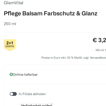
GlemVital
Pflege Balsam Farbschutz & Glanz
250 ml
Preis
€ 3,
100 ml 1
Preise in Euro inkl. 20 % MwSt. zzgl. Versandkos
Online lieferbar
In Filiale abholen
Verfügbarkeit prüfen