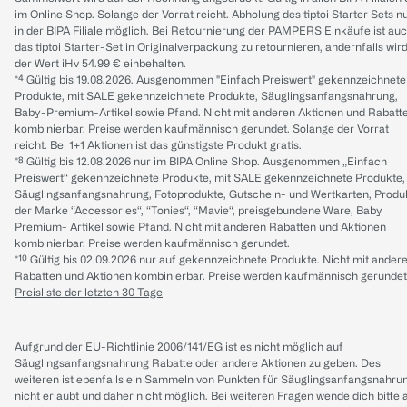
im Online Shop. Solange der Vorrat reicht. Abholung des tiptoi Starter Sets n
in der BIPA Filiale möglich. Bei Retournierung der PAMPERS Einkäufe ist au
das tiptoi Starter-Set in Originalverpackung zu retournieren, andernfalls wir
der Wert iHv 54.99 € einbehalten.
*⁴ Gültig bis 19.08.2026. Ausgenommen "Einfach Preiswert" gekennzeichnete
Produkte, mit SALE gekennzeichnete Produkte, Säuglingsanfangsnahrung,
Baby-Premium-Artikel sowie Pfand. Nicht mit anderen Aktionen und Rabatt
kombinierbar. Preise werden kaufmännisch gerundet. Solange der Vorrat
reicht. Bei 1+1 Aktionen ist das günstigste Produkt gratis.
*⁸ Gültig bis 12.08.2026 nur im BIPA Online Shop. Ausgenommen „Einfach
Preiswert“ gekennzeichnete Produkte, mit SALE gekennzeichnete Produkte,
Säuglingsanfangsnahrung, Fotoprodukte, Gutschein- und Wertkarten, Produ
der Marke “Accessories“, “Tonies“, “Mavie“, preisgebundene Ware, Baby
Premium- Artikel sowie Pfand. Nicht mit anderen Rabatten und Aktionen
kombinierbar. Preise werden kaufmännisch gerundet.
*¹⁰ Gültig bis 02.09.2026 nur auf gekennzeichnete Produkte. Nicht mit ander
Rabatten und Aktionen kombinierbar. Preise werden kaufmännisch gerundet
Preisliste der letzten 30 Tage
Aufgrund der EU-Richtlinie 2006/141/EG ist es nicht möglich auf
Säuglingsanfangsnahrung Rabatte oder andere Aktionen zu geben. Des
weiteren ist ebenfalls ein Sammeln von Punkten für Säuglingsanfangsnahru
nicht erlaubt und daher nicht möglich.
Bei weiteren Fragen wende dich bitte 