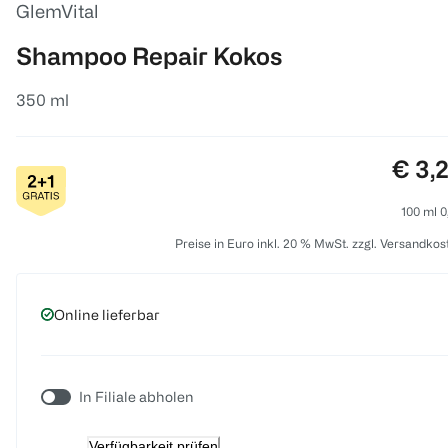
GlemVital
Shampoo Repair Kokos
350 ml
Preis
€ 3,
100 ml 0
Preise in Euro inkl. 20 % MwSt. zzgl. Versandkos
Online lieferbar
In Filiale abholen
Verfügbarkeit prüfen