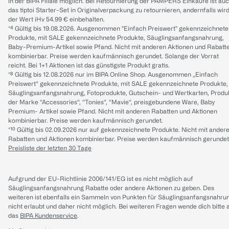
in der BIPA Filiale möglich. Bei Retournierung der PAMPERS Einkäufe ist au
das tiptoi Starter-Set in Originalverpackung zu retournieren, andernfalls wir
der Wert iHv 54.99 € einbehalten.
*⁴ Gültig bis 19.08.2026. Ausgenommen "Einfach Preiswert" gekennzeichnete
Produkte, mit SALE gekennzeichnete Produkte, Säuglingsanfangsnahrung,
Baby-Premium-Artikel sowie Pfand. Nicht mit anderen Aktionen und Rabatt
kombinierbar. Preise werden kaufmännisch gerundet. Solange der Vorrat
reicht. Bei 1+1 Aktionen ist das günstigste Produkt gratis.
*⁸ Gültig bis 12.08.2026 nur im BIPA Online Shop. Ausgenommen „Einfach
Preiswert“ gekennzeichnete Produkte, mit SALE gekennzeichnete Produkte,
Säuglingsanfangsnahrung, Fotoprodukte, Gutschein- und Wertkarten, Produ
der Marke “Accessories“, “Tonies“, “Mavie“, preisgebundene Ware, Baby
Premium- Artikel sowie Pfand. Nicht mit anderen Rabatten und Aktionen
kombinierbar. Preise werden kaufmännisch gerundet.
*¹⁰ Gültig bis 02.09.2026 nur auf gekennzeichnete Produkte. Nicht mit ander
Rabatten und Aktionen kombinierbar. Preise werden kaufmännisch gerundet
Preisliste der letzten 30 Tage
Aufgrund der EU-Richtlinie 2006/141/EG ist es nicht möglich auf
Säuglingsanfangsnahrung Rabatte oder andere Aktionen zu geben. Des
weiteren ist ebenfalls ein Sammeln von Punkten für Säuglingsanfangsnahru
nicht erlaubt und daher nicht möglich.
Bei weiteren Fragen wende dich bitte 
das
BIPA Kundenservice
.