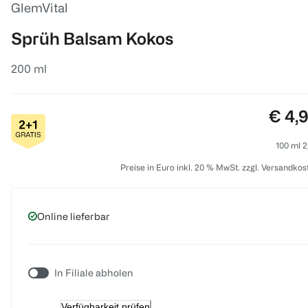
GlemVital
Sprüh Balsam Kokos
200 ml
Preis
€ 4,
100 ml 2
Preise in Euro inkl. 20 % MwSt. zzgl. Versandkos
Online lieferbar
In Filiale abholen
Verfügbarkeit prüfen