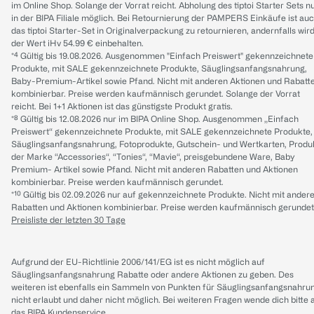
im Online Shop. Solange der Vorrat reicht. Abholung des tiptoi Starter Sets n
in der BIPA Filiale möglich. Bei Retournierung der PAMPERS Einkäufe ist au
das tiptoi Starter-Set in Originalverpackung zu retournieren, andernfalls wir
der Wert iHv 54.99 € einbehalten.
*⁴ Gültig bis 19.08.2026. Ausgenommen "Einfach Preiswert" gekennzeichnete
Produkte, mit SALE gekennzeichnete Produkte, Säuglingsanfangsnahrung,
Baby-Premium-Artikel sowie Pfand. Nicht mit anderen Aktionen und Rabatt
kombinierbar. Preise werden kaufmännisch gerundet. Solange der Vorrat
reicht. Bei 1+1 Aktionen ist das günstigste Produkt gratis.
*⁸ Gültig bis 12.08.2026 nur im BIPA Online Shop. Ausgenommen „Einfach
Preiswert“ gekennzeichnete Produkte, mit SALE gekennzeichnete Produkte,
Säuglingsanfangsnahrung, Fotoprodukte, Gutschein- und Wertkarten, Produ
der Marke “Accessories“, “Tonies“, “Mavie“, preisgebundene Ware, Baby
Premium- Artikel sowie Pfand. Nicht mit anderen Rabatten und Aktionen
kombinierbar. Preise werden kaufmännisch gerundet.
*¹⁰ Gültig bis 02.09.2026 nur auf gekennzeichnete Produkte. Nicht mit ander
Rabatten und Aktionen kombinierbar. Preise werden kaufmännisch gerundet
Preisliste der letzten 30 Tage
Aufgrund der EU-Richtlinie 2006/141/EG ist es nicht möglich auf
Säuglingsanfangsnahrung Rabatte oder andere Aktionen zu geben. Des
weiteren ist ebenfalls ein Sammeln von Punkten für Säuglingsanfangsnahru
nicht erlaubt und daher nicht möglich.
Bei weiteren Fragen wende dich bitte 
das
BIPA Kundenservice
.