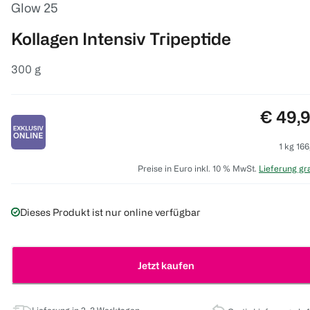
Glow 25
Kollagen Intensiv Tripeptide
300 g
Preis:
€ 49,
1 kg 166
Preise in Euro inkl. 10 % MwSt.
Lieferung gra
Dieses Produkt ist nur online verfügbar
Jetzt kaufen