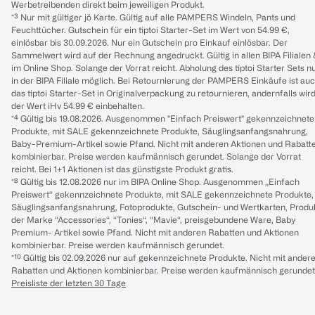
Werbetreibenden direkt beim jeweiligen Produkt.
*³ Nur mit gültiger jö Karte. Gültig auf alle PAMPERS Windeln, Pants und
Feuchttücher. Gutschein für ein tiptoi Starter-Set im Wert von 54.99 €,
einlösbar bis 30.09.2026. Nur ein Gutschein pro Einkauf einlösbar. Der
Sammelwert wird auf der Rechnung angedruckt. Gültig in allen BIPA Filialen
im Online Shop. Solange der Vorrat reicht. Abholung des tiptoi Starter Sets n
in der BIPA Filiale möglich. Bei Retournierung der PAMPERS Einkäufe ist au
das tiptoi Starter-Set in Originalverpackung zu retournieren, andernfalls wir
der Wert iHv 54.99 € einbehalten.
*⁴ Gültig bis 19.08.2026. Ausgenommen "Einfach Preiswert" gekennzeichnete
Produkte, mit SALE gekennzeichnete Produkte, Säuglingsanfangsnahrung,
Baby-Premium-Artikel sowie Pfand. Nicht mit anderen Aktionen und Rabatt
kombinierbar. Preise werden kaufmännisch gerundet. Solange der Vorrat
reicht. Bei 1+1 Aktionen ist das günstigste Produkt gratis.
*⁸ Gültig bis 12.08.2026 nur im BIPA Online Shop. Ausgenommen „Einfach
Preiswert“ gekennzeichnete Produkte, mit SALE gekennzeichnete Produkte,
Säuglingsanfangsnahrung, Fotoprodukte, Gutschein- und Wertkarten, Produ
der Marke “Accessories“, “Tonies“, “Mavie“, preisgebundene Ware, Baby
Premium- Artikel sowie Pfand. Nicht mit anderen Rabatten und Aktionen
kombinierbar. Preise werden kaufmännisch gerundet.
*¹⁰ Gültig bis 02.09.2026 nur auf gekennzeichnete Produkte. Nicht mit ander
Rabatten und Aktionen kombinierbar. Preise werden kaufmännisch gerundet
Preisliste der letzten 30 Tage