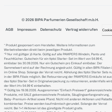
© 2026 BIPA Parfumerien Gesellschaft m.b.H.
AGB
Impressum
Datenschutz
Vertrag widerrufen
Cooki
* Produkt gesponsert vom Hersteller. Weitere Informationen zum
Werbetreibenden direkt beim jeweiligen Produkt.
*³ Nur mit gültiger jö Karte. Gültig auf alle PAMPERS Windeln, Pants und
Feuchttücher. Gutschein für ein tiptoi Starter-Set im Wert von 54.99 €,
einlösbar bis 30.09.2026. Nur ein Gutschein pro Einkauf einlösbar. Der
Sammelwert wird auf der Rechnung angedruckt. Gültig in allen BIPA Filialen
im Online Shop. Solange der Vorrat reicht. Abholung des tiptoi Starter Sets n
in der BIPA Filiale möglich. Bei Retournierung der PAMPERS Einkäufe ist au
das tiptoi Starter-Set in Originalverpackung zu retournieren, andernfalls wir
der Wert iHv 54.99 € einbehalten.
*⁴ Gültig bis 19.08.2026. Ausgenommen "Einfach Preiswert" gekennzeichnete
Produkte, mit SALE gekennzeichnete Produkte, Säuglingsanfangsnahrung,
Baby-Premium-Artikel sowie Pfand. Nicht mit anderen Aktionen und Rabatt
kombinierbar. Preise werden kaufmännisch gerundet. Solange der Vorrat
reicht. Bei 1+1 Aktionen ist das günstigste Produkt gratis.