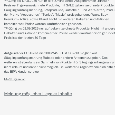
*⁸ Gültig bis 12.08.2026 nur im BIPA Online Shop. Ausgenommen „Einfach
Preiswert“ gekennzeichnete Produkte, mit SALE gekennzeichnete Produkte,
Säuglingsanfangsnahrung, Fotoprodukte, Gutschein- und Wertkarten, Produ
der Marke “Accessories“, “Tonies“, “Mavie“, preisgebundene Ware, Baby
Premium- Artikel sowie Pfand. Nicht mit anderen Rabatten und Aktionen
kombinierbar. Preise werden kaufmännisch gerundet.
*¹⁰ Gültig bis 02.09.2026 nur auf gekennzeichnete Produkte. Nicht mit ander
Rabatten und Aktionen kombinierbar. Preise werden kaufmännisch gerundet
Preisliste der letzten 30 Tage
Aufgrund der EU-Richtlinie 2006/141/EG ist es nicht möglich auf
Säuglingsanfangsnahrung Rabatte oder andere Aktionen zu geben. Des
weiteren ist ebenfalls ein Sammeln von Punkten für Säuglingsanfangsnahru
nicht erlaubt und daher nicht möglich.
Bei weiteren Fragen wende dich bitte 
das
BIPA Kundenservice
.
MwSt. gesenkt
Meldung möglicher illegaler Inhalte