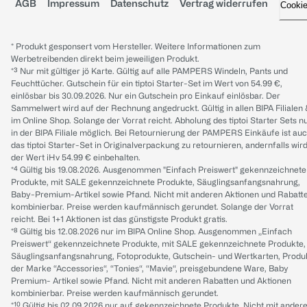
AGB
Impressum
Datenschutz
Vertrag widerrufen
Cooki
* Produkt gesponsert vom Hersteller. Weitere Informationen zum
Werbetreibenden direkt beim jeweiligen Produkt.
*³ Nur mit gültiger jö Karte. Gültig auf alle PAMPERS Windeln, Pants und
Feuchttücher. Gutschein für ein tiptoi Starter-Set im Wert von 54.99 €,
einlösbar bis 30.09.2026. Nur ein Gutschein pro Einkauf einlösbar. Der
Sammelwert wird auf der Rechnung angedruckt. Gültig in allen BIPA Filialen
im Online Shop. Solange der Vorrat reicht. Abholung des tiptoi Starter Sets n
in der BIPA Filiale möglich. Bei Retournierung der PAMPERS Einkäufe ist au
das tiptoi Starter-Set in Originalverpackung zu retournieren, andernfalls wir
der Wert iHv 54.99 € einbehalten.
*⁴ Gültig bis 19.08.2026. Ausgenommen "Einfach Preiswert" gekennzeichnete
Produkte, mit SALE gekennzeichnete Produkte, Säuglingsanfangsnahrung,
Baby-Premium-Artikel sowie Pfand. Nicht mit anderen Aktionen und Rabatt
kombinierbar. Preise werden kaufmännisch gerundet. Solange der Vorrat
reicht. Bei 1+1 Aktionen ist das günstigste Produkt gratis.
*⁸ Gültig bis 12.08.2026 nur im BIPA Online Shop. Ausgenommen „Einfach
Preiswert“ gekennzeichnete Produkte, mit SALE gekennzeichnete Produkte,
Säuglingsanfangsnahrung, Fotoprodukte, Gutschein- und Wertkarten, Produ
der Marke “Accessories“, “Tonies“, “Mavie“, preisgebundene Ware, Baby
Premium- Artikel sowie Pfand. Nicht mit anderen Rabatten und Aktionen
kombinierbar. Preise werden kaufmännisch gerundet.
*¹⁰ Gültig bis 02.09.2026 nur auf gekennzeichnete Produkte. Nicht mit ander