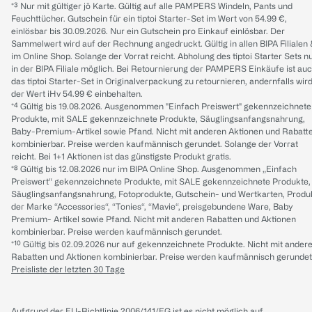
*³ Nur mit gültiger jö Karte. Gültig auf alle PAMPERS Windeln, Pants und
Feuchttücher. Gutschein für ein tiptoi Starter-Set im Wert von 54.99 €,
einlösbar bis 30.09.2026. Nur ein Gutschein pro Einkauf einlösbar. Der
Sammelwert wird auf der Rechnung angedruckt. Gültig in allen BIPA Filialen
im Online Shop. Solange der Vorrat reicht. Abholung des tiptoi Starter Sets n
in der BIPA Filiale möglich. Bei Retournierung der PAMPERS Einkäufe ist au
das tiptoi Starter-Set in Originalverpackung zu retournieren, andernfalls wir
der Wert iHv 54.99 € einbehalten.
*⁴ Gültig bis 19.08.2026. Ausgenommen "Einfach Preiswert" gekennzeichnete
Produkte, mit SALE gekennzeichnete Produkte, Säuglingsanfangsnahrung,
Baby-Premium-Artikel sowie Pfand. Nicht mit anderen Aktionen und Rabatt
kombinierbar. Preise werden kaufmännisch gerundet. Solange der Vorrat
reicht. Bei 1+1 Aktionen ist das günstigste Produkt gratis.
*⁸ Gültig bis 12.08.2026 nur im BIPA Online Shop. Ausgenommen „Einfach
Preiswert“ gekennzeichnete Produkte, mit SALE gekennzeichnete Produkte,
Säuglingsanfangsnahrung, Fotoprodukte, Gutschein- und Wertkarten, Produ
der Marke “Accessories“, “Tonies“, “Mavie“, preisgebundene Ware, Baby
Premium- Artikel sowie Pfand. Nicht mit anderen Rabatten und Aktionen
kombinierbar. Preise werden kaufmännisch gerundet.
*¹⁰ Gültig bis 02.09.2026 nur auf gekennzeichnete Produkte. Nicht mit ander
Rabatten und Aktionen kombinierbar. Preise werden kaufmännisch gerundet
Preisliste der letzten 30 Tage
Aufgrund der EU-Richtlinie 2006/141/EG ist es nicht möglich auf