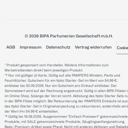
© 2026 BIPA Parfumerien Gesellschaft m.b.H.
AGB
Impressum
Datenschutz
Vertrag widerrufen
Cooki
* Produkt gesponsert vom Hersteller. Weitere Informationen zum
Werbetreibenden direkt beim jeweiligen Produkt.
*³ Nur mit gültiger jö Karte. Gültig auf alle PAMPERS Windeln, Pants und
Feuchttücher. Gutschein für ein tiptoi Starter-Set im Wert von 54.99 €,
einlösbar bis 30.09.2026. Nur ein Gutschein pro Einkauf einlösbar. Der
Sammelwert wird auf der Rechnung angedruckt. Gültig in allen BIPA Filialen
im Online Shop. Solange der Vorrat reicht. Abholung des tiptoi Starter Sets n
in der BIPA Filiale möglich. Bei Retournierung der PAMPERS Einkäufe ist au
das tiptoi Starter-Set in Originalverpackung zu retournieren, andernfalls wir
der Wert iHv 54.99 € einbehalten.
*⁴ Gültig bis 19.08.2026. Ausgenommen "Einfach Preiswert" gekennzeichnete
Produkte, mit SALE gekennzeichnete Produkte, Säuglingsanfangsnahrung,
Baby-Premium-Artikel sowie Pfand. Nicht mit anderen Aktionen und Rabatt