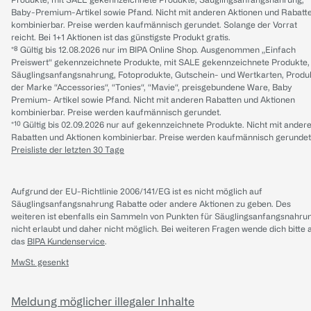
Baby-Premium-Artikel sowie Pfand. Nicht mit anderen Aktionen und Rabatt
kombinierbar. Preise werden kaufmännisch gerundet. Solange der Vorrat
reicht. Bei 1+1 Aktionen ist das günstigste Produkt gratis.
*⁸ Gültig bis 12.08.2026 nur im BIPA Online Shop. Ausgenommen „Einfach
Preiswert“ gekennzeichnete Produkte, mit SALE gekennzeichnete Produkte,
Säuglingsanfangsnahrung, Fotoprodukte, Gutschein- und Wertkarten, Produ
der Marke “Accessories“, “Tonies“, “Mavie“, preisgebundene Ware, Baby
Premium- Artikel sowie Pfand. Nicht mit anderen Rabatten und Aktionen
kombinierbar. Preise werden kaufmännisch gerundet.
*¹⁰ Gültig bis 02.09.2026 nur auf gekennzeichnete Produkte. Nicht mit ander
Rabatten und Aktionen kombinierbar. Preise werden kaufmännisch gerundet
Preisliste der letzten 30 Tage
Aufgrund der EU-Richtlinie 2006/141/EG ist es nicht möglich auf
Säuglingsanfangsnahrung Rabatte oder andere Aktionen zu geben. Des
weiteren ist ebenfalls ein Sammeln von Punkten für Säuglingsanfangsnahru
nicht erlaubt und daher nicht möglich.
Bei weiteren Fragen wende dich bitte 
das
BIPA Kundenservice
.
MwSt. gesenkt
Meldung möglicher illegaler Inhalte