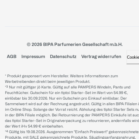
© 2026 BIPA Parfumerien Gesellschaft m.b.H.
AGB
Impressum
Datenschutz
Vertrag widerrufen
Cooki
* Produkt gesponsert vom Hersteller. Weitere Informationen zum
Werbetreibenden direkt beim jeweiligen Produkt.
*³ Nur mit gültiger jö Karte. Gültig auf alle PAMPERS Windeln, Pants und
Feuchttücher. Gutschein für ein tiptoi Starter-Set im Wert von 54.99 €,
einlösbar bis 30.09.2026. Nur ein Gutschein pro Einkauf einlösbar. Der
Sammelwert wird auf der Rechnung angedruckt. Gültig in allen BIPA Filialen
im Online Shop. Solange der Vorrat reicht. Abholung des tiptoi Starter Sets n
in der BIPA Filiale möglich. Bei Retournierung der PAMPERS Einkäufe ist au
das tiptoi Starter-Set in Originalverpackung zu retournieren, andernfalls wir
der Wert iHv 54.99 € einbehalten.
*⁴ Gültig bis 19.08.2026. Ausgenommen "Einfach Preiswert" gekennzeichnete
Produkte, mit SALE gekennzeichnete Produkte, Säuglingsanfangsnahrung,