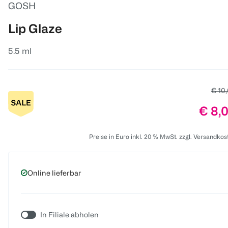
GOSH
Lip Glaze
5.5 ml
Alter
€ 10
Preis
€ 8,
Preise in Euro inkl. 20 % MwSt. zzgl. Versandkos
Online lieferbar
In Filiale abholen