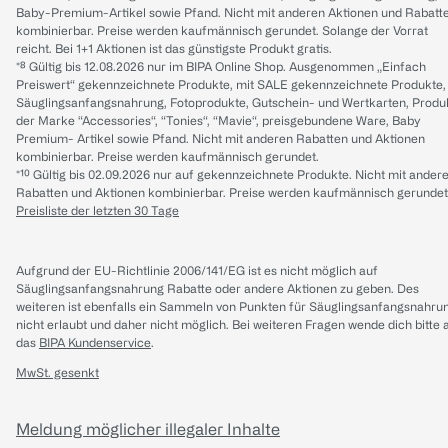
Baby-Premium-Artikel sowie Pfand. Nicht mit anderen Aktionen und Rabatt
kombinierbar. Preise werden kaufmännisch gerundet. Solange der Vorrat
reicht. Bei 1+1 Aktionen ist das günstigste Produkt gratis.
*⁸ Gültig bis 12.08.2026 nur im BIPA Online Shop. Ausgenommen „Einfach
Preiswert“ gekennzeichnete Produkte, mit SALE gekennzeichnete Produkte,
Säuglingsanfangsnahrung, Fotoprodukte, Gutschein- und Wertkarten, Produ
der Marke “Accessories“, “Tonies“, “Mavie“, preisgebundene Ware, Baby
Premium- Artikel sowie Pfand. Nicht mit anderen Rabatten und Aktionen
kombinierbar. Preise werden kaufmännisch gerundet.
*¹⁰ Gültig bis 02.09.2026 nur auf gekennzeichnete Produkte. Nicht mit ander
Rabatten und Aktionen kombinierbar. Preise werden kaufmännisch gerundet
Preisliste der letzten 30 Tage
Aufgrund der EU-Richtlinie 2006/141/EG ist es nicht möglich auf
Säuglingsanfangsnahrung Rabatte oder andere Aktionen zu geben. Des
weiteren ist ebenfalls ein Sammeln von Punkten für Säuglingsanfangsnahru
nicht erlaubt und daher nicht möglich.
Bei weiteren Fragen wende dich bitte 
das
BIPA Kundenservice
.
MwSt. gesenkt
Meldung möglicher illegaler Inhalte