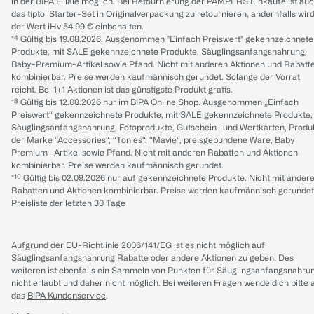
in der BIPA Filiale möglich. Bei Retournierung der PAMPERS Einkäufe ist au
das tiptoi Starter-Set in Originalverpackung zu retournieren, andernfalls wir
der Wert iHv 54.99 € einbehalten.
*⁴ Gültig bis 19.08.2026. Ausgenommen "Einfach Preiswert" gekennzeichnete
Produkte, mit SALE gekennzeichnete Produkte, Säuglingsanfangsnahrung,
Baby-Premium-Artikel sowie Pfand. Nicht mit anderen Aktionen und Rabatt
kombinierbar. Preise werden kaufmännisch gerundet. Solange der Vorrat
reicht. Bei 1+1 Aktionen ist das günstigste Produkt gratis.
*⁸ Gültig bis 12.08.2026 nur im BIPA Online Shop. Ausgenommen „Einfach
Preiswert“ gekennzeichnete Produkte, mit SALE gekennzeichnete Produkte,
Säuglingsanfangsnahrung, Fotoprodukte, Gutschein- und Wertkarten, Produ
der Marke “Accessories“, “Tonies“, “Mavie“, preisgebundene Ware, Baby
Premium- Artikel sowie Pfand. Nicht mit anderen Rabatten und Aktionen
kombinierbar. Preise werden kaufmännisch gerundet.
*¹⁰ Gültig bis 02.09.2026 nur auf gekennzeichnete Produkte. Nicht mit ander
Rabatten und Aktionen kombinierbar. Preise werden kaufmännisch gerundet
Preisliste der letzten 30 Tage
Aufgrund der EU-Richtlinie 2006/141/EG ist es nicht möglich auf
Säuglingsanfangsnahrung Rabatte oder andere Aktionen zu geben. Des
weiteren ist ebenfalls ein Sammeln von Punkten für Säuglingsanfangsnahru
nicht erlaubt und daher nicht möglich.
Bei weiteren Fragen wende dich bitte 
das
BIPA Kundenservice
.