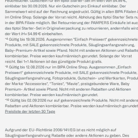
Feuchttücher. Gutschein für ein tiptoi Starter-Set im Wert von 54.99 €,
einlösbar bis 30.09.2026. Nur ein Gutschein pro Einkauf einlösbar. Der
Sammelwert wird auf der Rechnung angedruckt. Gültig in allen BIPA Filialen
im Online Shop. Solange der Vorrat reicht. Abholung des tiptoi Starter Sets n
in der BIPA Filiale möglich. Bei Retournierung der PAMPERS Einkäufe ist au
das tiptoi Starter-Set in Originalverpackung zu retournieren, andernfalls wir
der Wert iHv 54.99 € einbehalten.
*⁴ Gültig bis 19.08.2026. Ausgenommen "Einfach Preiswert" gekennzeichnete
Produkte, mit SALE gekennzeichnete Produkte, Säuglingsanfangsnahrung,
Baby-Premium-Artikel sowie Pfand. Nicht mit anderen Aktionen und Rabatt
kombinierbar. Preise werden kaufmännisch gerundet. Solange der Vorrat
reicht. Bei 1+1 Aktionen ist das günstigste Produkt gratis.
*⁸ Gültig bis 12.08.2026 nur im BIPA Online Shop. Ausgenommen „Einfach
Preiswert“ gekennzeichnete Produkte, mit SALE gekennzeichnete Produkte,
Säuglingsanfangsnahrung, Fotoprodukte, Gutschein- und Wertkarten, Produ
der Marke “Accessories“, “Tonies“, “Mavie“, preisgebundene Ware, Baby
Premium- Artikel sowie Pfand. Nicht mit anderen Rabatten und Aktionen
kombinierbar. Preise werden kaufmännisch gerundet.
*¹⁰ Gültig bis 02.09.2026 nur auf gekennzeichnete Produkte. Nicht mit ander
Rabatten und Aktionen kombinierbar. Preise werden kaufmännisch gerundet
Preisliste der letzten 30 Tage
Aufgrund der EU-Richtlinie 2006/141/EG ist es nicht möglich auf
Säuglingsanfangsnahrung Rabatte oder andere Aktionen zu geben. Des