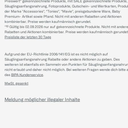
Preiswert“ gekennzeichnete Produkte, mit SALE gekennzeichnete Produkte,
Säuglingsanfangsnahrung, Fotoprodukte, Gutschein- und Wertkarten, Produ
der Marke “Accessories“, “Tonies“, “Mavie“, preisgebundene Ware, Baby
Premium- Artikel sowie Pfand. Nicht mit anderen Rabatten und Aktionen
kombinierbar. Preise werden kaufmännisch gerundet.
*¹⁰ Gültig bis 02.09.2026 nur auf gekennzeichnete Produkte. Nicht mit ander
Rabatten und Aktionen kombinierbar. Preise werden kaufmännisch gerundet
Preisliste der letzten 30 Tage
Aufgrund der EU-Richtlinie 2006/141/EG ist es nicht möglich auf
Säuglingsanfangsnahrung Rabatte oder andere Aktionen zu geben. Des
weiteren ist ebenfalls ein Sammeln von Punkten für Säuglingsanfangsnahru
nicht erlaubt und daher nicht möglich.
Bei weiteren Fragen wende dich bitte 
das
BIPA Kundenservice
.
MwSt. gesenkt
Meldung möglicher illegaler Inhalte