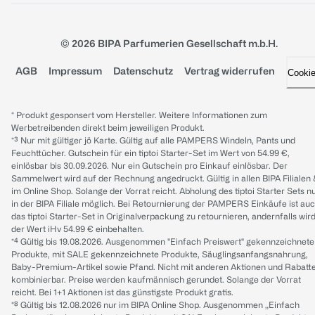
© 2026 BIPA Parfumerien Gesellschaft m.b.H.
AGB
Impressum
Datenschutz
Vertrag widerrufen
Cooki
* Produkt gesponsert vom Hersteller. Weitere Informationen zum
Werbetreibenden direkt beim jeweiligen Produkt.
*³ Nur mit gültiger jö Karte. Gültig auf alle PAMPERS Windeln, Pants und
Feuchttücher. Gutschein für ein tiptoi Starter-Set im Wert von 54.99 €,
einlösbar bis 30.09.2026. Nur ein Gutschein pro Einkauf einlösbar. Der
Sammelwert wird auf der Rechnung angedruckt. Gültig in allen BIPA Filialen
im Online Shop. Solange der Vorrat reicht. Abholung des tiptoi Starter Sets n
in der BIPA Filiale möglich. Bei Retournierung der PAMPERS Einkäufe ist au
das tiptoi Starter-Set in Originalverpackung zu retournieren, andernfalls wir
der Wert iHv 54.99 € einbehalten.
*⁴ Gültig bis 19.08.2026. Ausgenommen "Einfach Preiswert" gekennzeichnete
Produkte, mit SALE gekennzeichnete Produkte, Säuglingsanfangsnahrung,
Baby-Premium-Artikel sowie Pfand. Nicht mit anderen Aktionen und Rabatt
kombinierbar. Preise werden kaufmännisch gerundet. Solange der Vorrat
reicht. Bei 1+1 Aktionen ist das günstigste Produkt gratis.
*⁸ Gültig bis 12.08.2026 nur im BIPA Online Shop. Ausgenommen „Einfach