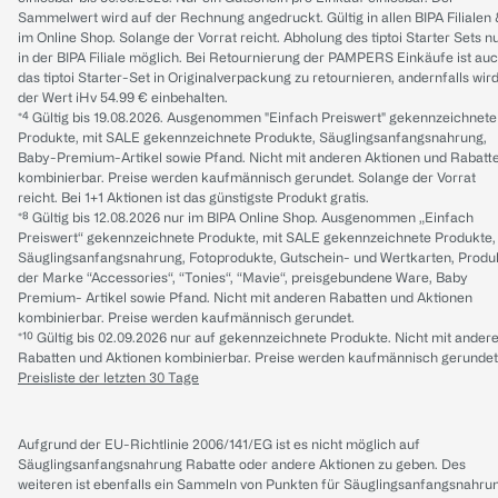
Sammelwert wird auf der Rechnung angedruckt. Gültig in allen BIPA Filialen
im Online Shop. Solange der Vorrat reicht. Abholung des tiptoi Starter Sets n
in der BIPA Filiale möglich. Bei Retournierung der PAMPERS Einkäufe ist au
das tiptoi Starter-Set in Originalverpackung zu retournieren, andernfalls wir
der Wert iHv 54.99 € einbehalten.
*⁴ Gültig bis 19.08.2026. Ausgenommen "Einfach Preiswert" gekennzeichnete
Produkte, mit SALE gekennzeichnete Produkte, Säuglingsanfangsnahrung,
Baby-Premium-Artikel sowie Pfand. Nicht mit anderen Aktionen und Rabatt
kombinierbar. Preise werden kaufmännisch gerundet. Solange der Vorrat
reicht. Bei 1+1 Aktionen ist das günstigste Produkt gratis.
*⁸ Gültig bis 12.08.2026 nur im BIPA Online Shop. Ausgenommen „Einfach
Preiswert“ gekennzeichnete Produkte, mit SALE gekennzeichnete Produkte,
Säuglingsanfangsnahrung, Fotoprodukte, Gutschein- und Wertkarten, Produ
der Marke “Accessories“, “Tonies“, “Mavie“, preisgebundene Ware, Baby
Premium- Artikel sowie Pfand. Nicht mit anderen Rabatten und Aktionen
kombinierbar. Preise werden kaufmännisch gerundet.
*¹⁰ Gültig bis 02.09.2026 nur auf gekennzeichnete Produkte. Nicht mit ander
Rabatten und Aktionen kombinierbar. Preise werden kaufmännisch gerundet
Preisliste der letzten 30 Tage
Aufgrund der EU-Richtlinie 2006/141/EG ist es nicht möglich auf
Säuglingsanfangsnahrung Rabatte oder andere Aktionen zu geben. Des
weiteren ist ebenfalls ein Sammeln von Punkten für Säuglingsanfangsnahru