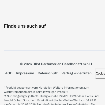
Finde uns auch auf
© 2026 BIPA Parfumerien Gesellschaft m.b.H.
AGB
Impressum
Datenschutz
Vertrag widerrufen
Cooki
* Produkt gesponsert vom Hersteller. Weitere Informationen zum
Werbetreibenden direkt beim jeweiligen Produkt.
*³ Nur mit gültiger jö Karte. Gültig auf alle PAMPERS Windeln, Pants und
Feuchttücher. Gutschein für ein tiptoi Starter-Set im Wert von 54.99 €,
einlösbar bis 30.09.2026. Nur ein Gutschein pro Einkauf einlösbar. Der