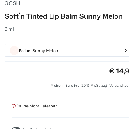
GOSH
Soft´n Tinted Lip Balm Sunny Melon
8 ml
Farbe
: Sunny Melon
Preis:
€ 14,
Preise in Euro inkl. 20 % MwSt. zzgl. Versandkos
Online nicht lieferbar