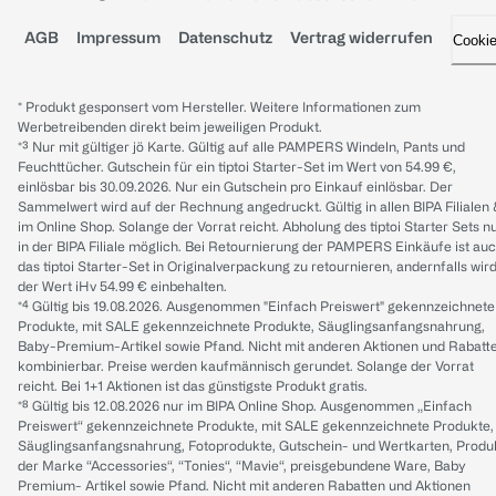
AGB
Impressum
Datenschutz
Vertrag widerrufen
Cooki
* Produkt gesponsert vom Hersteller. Weitere Informationen zum
Werbetreibenden direkt beim jeweiligen Produkt.
*³ Nur mit gültiger jö Karte. Gültig auf alle PAMPERS Windeln, Pants und
Feuchttücher. Gutschein für ein tiptoi Starter-Set im Wert von 54.99 €,
einlösbar bis 30.09.2026. Nur ein Gutschein pro Einkauf einlösbar. Der
Sammelwert wird auf der Rechnung angedruckt. Gültig in allen BIPA Filialen
im Online Shop. Solange der Vorrat reicht. Abholung des tiptoi Starter Sets n
in der BIPA Filiale möglich. Bei Retournierung der PAMPERS Einkäufe ist au
das tiptoi Starter-Set in Originalverpackung zu retournieren, andernfalls wir
der Wert iHv 54.99 € einbehalten.
*⁴ Gültig bis 19.08.2026. Ausgenommen "Einfach Preiswert" gekennzeichnete
Produkte, mit SALE gekennzeichnete Produkte, Säuglingsanfangsnahrung,
Baby-Premium-Artikel sowie Pfand. Nicht mit anderen Aktionen und Rabatt
kombinierbar. Preise werden kaufmännisch gerundet. Solange der Vorrat
reicht. Bei 1+1 Aktionen ist das günstigste Produkt gratis.
*⁸ Gültig bis 12.08.2026 nur im BIPA Online Shop. Ausgenommen „Einfach
Preiswert“ gekennzeichnete Produkte, mit SALE gekennzeichnete Produkte,
Säuglingsanfangsnahrung, Fotoprodukte, Gutschein- und Wertkarten, Produ
der Marke “Accessories“, “Tonies“, “Mavie“, preisgebundene Ware, Baby
Premium- Artikel sowie Pfand. Nicht mit anderen Rabatten und Aktionen