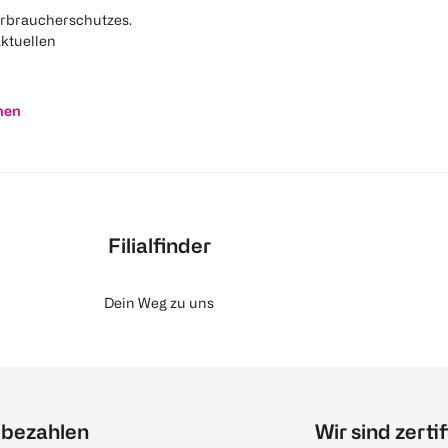
rbraucherschutzes.
aktuellen
nen
Filialfinder
Dein Weg zu uns
 bezahlen
Wir sind zertif