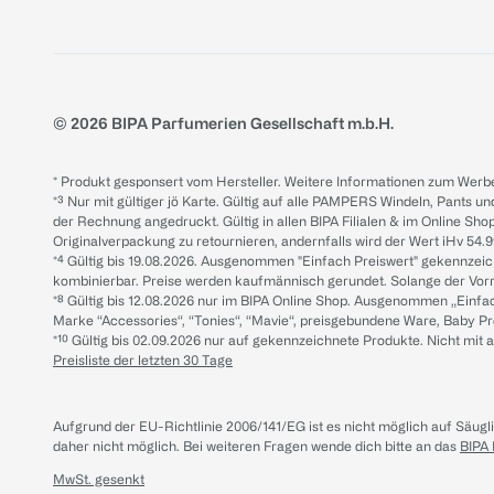
© 2026 BIPA Parfumerien Gesellschaft m.b.H.
* Produkt gesponsert vom Hersteller. Weitere Informationen zum Werbe
*³ Nur mit gültiger jö Karte. Gültig auf alle PAMPERS Windeln, Pants un
der Rechnung angedruckt. Gültig in allen BIPA Filialen & im Online Shop
Originalverpackung zu retournieren, andernfalls wird der Wert iHv 54.9
*⁴ Gültig bis 19.08.2026. Ausgenommen "Einfach Preiswert" gekennze
kombinierbar. Preise werden kaufmännisch gerundet. Solange der Vorrat 
*⁸ Gültig bis 12.08.2026 nur im BIPA Online Shop. Ausgenommen „Einf
Marke “Accessories“, “Tonies“, “Mavie“, preisgebundene Ware, Baby P
*¹⁰ Gültig bis 02.09.2026 nur auf gekennzeichnete Produkte. Nicht mi
Preisliste der letzten 30 Tage
Aufgrund der EU-Richtlinie 2006/141/EG ist es nicht möglich auf Säug
daher nicht möglich.
Bei weiteren Fragen wende dich bitte an das
BIPA
MwSt. gesenkt