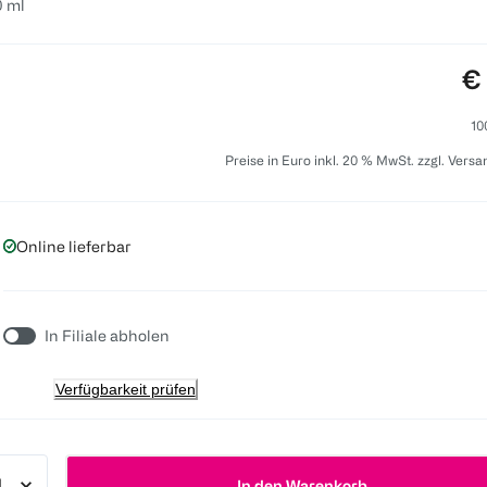
0 ml
Pr
€
10
Preise in Euro inkl. 20 % MwSt. zzgl. Vers
Online lieferbar
In Filiale abholen
Verfügbarkeit prüfen
In den Warenkorb