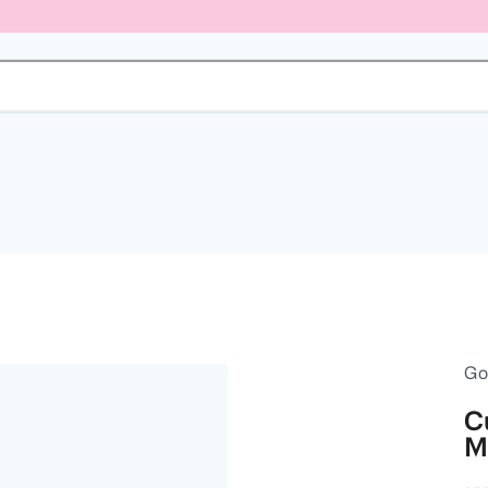
Go
C
M