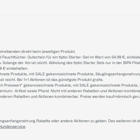
treibenden direkt beim jeweiligen Produkt.
d Feuchttücher. Gutschein für ein tiptoi Starter-Set im Wert von 54.99 €, einlö
. Solange der Vorrat reicht. Abholung des tiptoi Starter Sets nur in der BIPA Fil
9 € einbehalten.
ichnete Produkte, mit SALE gekennzeichnete Produkte, Säuglingsanfangsnahrun
reicht. Bei 1+1 Aktionen ist das günstigste Produkt gratis.
ach Preiswert“ gekennzeichnete Produkte, mit SALE gekennzeichnete Produkte,
remium- Artikel sowie Pfand. Nicht mit anderen Rabatten und Aktionen kombini
t anderen Rabatten und Aktionen kombinierbar. Preise werden kaufmännisch ger
lingsanfangsnahrung Rabatte oder andere Aktionen zu geben. Des weiteren ist 
 Kundenservice
.