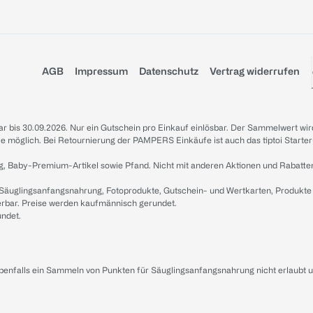
AGB
Impressum
Datenschutz
Vertrag widerrufen
sbar bis 30.09.2026. Nur ein Gutschein pro Einkauf einlösbar. Der Sammelwert wir
iale möglich. Bei Retournierung der PAMPERS Einkäufe ist auch das tiptoi Starter
g, Baby-Premium-Artikel sowie Pfand. Nicht mit anderen Aktionen und Rabatte
 Säuglingsanfangsnahrung, Fotoprodukte, Gutschein- und Wertkarten, Produkte
erbar. Preise werden kaufmännisch gerundet.
undet.
ebenfalls ein Sammeln von Punkten für Säuglingsanfangsnahrung nicht erlaubt 