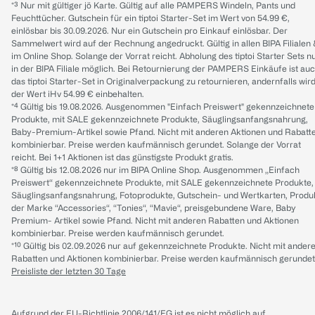
*³ Nur mit gültiger jö Karte. Gültig auf alle PAMPERS Windeln, Pants und
Feuchttücher. Gutschein für ein tiptoi Starter-Set im Wert von 54.99 €,
einlösbar bis 30.09.2026. Nur ein Gutschein pro Einkauf einlösbar. Der
Sammelwert wird auf der Rechnung angedruckt. Gültig in allen BIPA Filialen
im Online Shop. Solange der Vorrat reicht. Abholung des tiptoi Starter Sets n
in der BIPA Filiale möglich. Bei Retournierung der PAMPERS Einkäufe ist au
das tiptoi Starter-Set in Originalverpackung zu retournieren, andernfalls wir
der Wert iHv 54.99 € einbehalten.
*⁴ Gültig bis 19.08.2026. Ausgenommen "Einfach Preiswert" gekennzeichnete
Produkte, mit SALE gekennzeichnete Produkte, Säuglingsanfangsnahrung,
Baby-Premium-Artikel sowie Pfand. Nicht mit anderen Aktionen und Rabatt
kombinierbar. Preise werden kaufmännisch gerundet. Solange der Vorrat
reicht. Bei 1+1 Aktionen ist das günstigste Produkt gratis.
*⁸ Gültig bis 12.08.2026 nur im BIPA Online Shop. Ausgenommen „Einfach
Preiswert“ gekennzeichnete Produkte, mit SALE gekennzeichnete Produkte,
Säuglingsanfangsnahrung, Fotoprodukte, Gutschein- und Wertkarten, Produ
der Marke “Accessories“, “Tonies“, “Mavie“, preisgebundene Ware, Baby
Premium- Artikel sowie Pfand. Nicht mit anderen Rabatten und Aktionen
kombinierbar. Preise werden kaufmännisch gerundet.
*¹⁰ Gültig bis 02.09.2026 nur auf gekennzeichnete Produkte. Nicht mit ander
Rabatten und Aktionen kombinierbar. Preise werden kaufmännisch gerundet
Preisliste der letzten 30 Tage
Aufgrund der EU-Richtlinie 2006/141/EG ist es nicht möglich auf