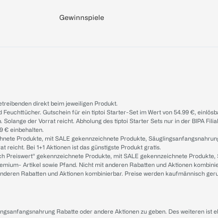
Gewinnspiele
treibenden direkt beim jeweiligen Produkt.
d Feuchttücher. Gutschein für ein tiptoi Starter-Set im Wert von 54.99 €, einlö
. Solange der Vorrat reicht. Abholung des tiptoi Starter Sets nur in der BIPA Fil
9 € einbehalten.
ichnete Produkte, mit SALE gekennzeichnete Produkte, Säuglingsanfangsnahrun
reicht. Bei 1+1 Aktionen ist das günstigste Produkt gratis.
ach Preiswert“ gekennzeichnete Produkte, mit SALE gekennzeichnete Produkte,
remium- Artikel sowie Pfand. Nicht mit anderen Rabatten und Aktionen kombini
t anderen Rabatten und Aktionen kombinierbar. Preise werden kaufmännisch ger
lingsanfangsnahrung Rabatte oder andere Aktionen zu geben. Des weiteren ist 