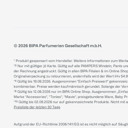
© 2026 BIPA Parfumerien Gesellschaft m.b.H.
* Produkt gesponsert vom Hersteller. Weitere Informationen zum Werbe
*³ Nur mit gültiger jö Karte. Gültig auf alle PAMPERS Windeln, Pants un
der Rechnung angedruckt. Gültig in allen BIPA Filialen & im Online Shop
Originalverpackung zu retournieren, andernfalls wird der Wert iHv 54.9
*⁴ Gültig bis 19.08.2026. Ausgenommen "Einfach Preiswert" gekennze
kombinierbar. Preise werden kaufmännisch gerundet. Solange der Vorrat 
*⁸ Gültig bis 12.08.2026 nur im BIPA Online Shop. Ausgenommen „Einf
Marke “Accessories“, “Tonies“, “Mavie“, preisgebundene Ware, Baby P
*¹⁰ Gültig bis 02.09.2026 nur auf gekennzeichnete Produkte. Nicht mi
Preisliste der letzten 30 Tage
Aufgrund der EU-Richtlinie 2006/141/EG ist es nicht möglich auf Säug