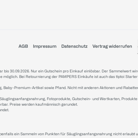
AGB
Impressum
Datenschutz
Vertrag widerrufen
sbar bis 30.09.2026. Nur ein Gutschein pro Einkauf einlösbar. Der Sammelwert wir
iale möglich. Bei Retournierung der PAMPERS Einkäufe ist auch das tiptoi Starter
g, Baby-Premium-Artikel sowie Pfand. Nicht mit anderen Aktionen und Rabatte
 Säuglingsanfangsnahrung, Fotoprodukte, Gutschein- und Wertkarten, Produkte
erbar. Preise werden kaufmännisch gerundet.
undet.
ebenfalls ein Sammeln von Punkten für Säuglingsanfangsnahrung nicht erlaubt 