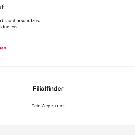
uf
rbraucherschutzes.
aktuellen
nen
Filialfinder
Dein Weg zu uns