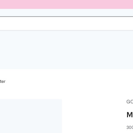
ter
G
M
300