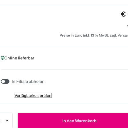
Pr
€ 
Preise in Euro inkl. 13 % MwSt. zzgl. Vers
Online lieferbar
In Filiale abholen
Verfügbarkeit prüfen
In den Warenkorb