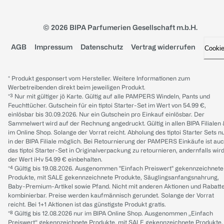
© 2026 BIPA Parfumerien Gesellschaft m.b.H.
AGB
Impressum
Datenschutz
Vertrag widerrufen
Cooki
* Produkt gesponsert vom Hersteller. Weitere Informationen zum
Werbetreibenden direkt beim jeweiligen Produkt.
*³ Nur mit gültiger jö Karte. Gültig auf alle PAMPERS Windeln, Pants und
Feuchttücher. Gutschein für ein tiptoi Starter-Set im Wert von 54.99 €,
einlösbar bis 30.09.2026. Nur ein Gutschein pro Einkauf einlösbar. Der
Sammelwert wird auf der Rechnung angedruckt. Gültig in allen BIPA Filialen
im Online Shop. Solange der Vorrat reicht. Abholung des tiptoi Starter Sets n
in der BIPA Filiale möglich. Bei Retournierung der PAMPERS Einkäufe ist au
das tiptoi Starter-Set in Originalverpackung zu retournieren, andernfalls wir
der Wert iHv 54.99 € einbehalten.
*⁴ Gültig bis 19.08.2026. Ausgenommen "Einfach Preiswert" gekennzeichnete
Produkte, mit SALE gekennzeichnete Produkte, Säuglingsanfangsnahrung,
Baby-Premium-Artikel sowie Pfand. Nicht mit anderen Aktionen und Rabatt
kombinierbar. Preise werden kaufmännisch gerundet. Solange der Vorrat
reicht. Bei 1+1 Aktionen ist das günstigste Produkt gratis.
*⁸ Gültig bis 12.08.2026 nur im BIPA Online Shop. Ausgenommen „Einfach
Preiswert“ gekennzeichnete Produkte, mit SALE gekennzeichnete Produkte,