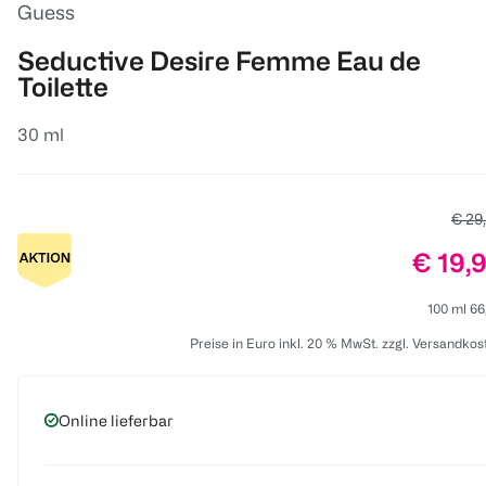
Guess
Seductive Desire Femme Eau de
Toilette
30 ml
Alter
€ 29
Preis:
€ 19,
100 ml 66
Preise in Euro inkl. 20 % MwSt. zzgl. Versandkos
Online lieferbar