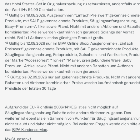
das tiptoi Starter-Set in Originalverpackung zu retournieren, andernfalls wir
der Wert iHv 54.99 € einbehalten.
*⁴ Gültig bis 19.08.2026. Ausgenommen "Einfach Preiswert" gekennzeichnete
Produkte, mit SALE gekennzeichnete Produkte, Säuglingsanfangsnahrung,
Baby-Premium-Artikel sowie Pfand. Nicht mit anderen Aktionen und Rabatt
kombinierbar. Preise werden kaufmännisch gerundet. Solange der Vorrat
reicht. Bei 1+1 Aktionen ist das günstigste Produkt gratis.
*⁸ Gültig bis 12.08.2026 nur im BIPA Online Shop. Ausgenommen „Einfach
Preiswert“ gekennzeichnete Produkte, mit SALE gekennzeichnete Produkte,
Säuglingsanfangsnahrung, Fotoprodukte, Gutschein- und Wertkarten, Produ
der Marke “Accessories“, “Tonies“, “Mavie“, preisgebundene Ware, Baby
Premium- Artikel sowie Pfand. Nicht mit anderen Rabatten und Aktionen
kombinierbar. Preise werden kaufmännisch gerundet.
*¹⁰ Gültig bis 02.09.2026 nur auf gekennzeichnete Produkte. Nicht mit ander
Rabatten und Aktionen kombinierbar. Preise werden kaufmännisch gerundet
Preisliste der letzten 30 Tage
Aufgrund der EU-Richtlinie 2006/141/EG ist es nicht möglich auf
Säuglingsanfangsnahrung Rabatte oder andere Aktionen zu geben. Des
weiteren ist ebenfalls ein Sammeln von Punkten für Säuglingsanfangsnahru
nicht erlaubt und daher nicht möglich.
Bei weiteren Fragen wende dich bitte 
das
BIPA Kundenservice
.
MwSt. gesenkt