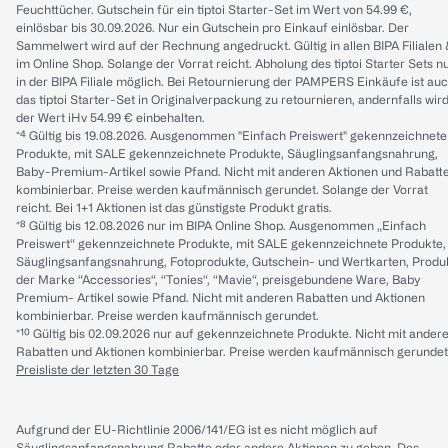
Feuchttücher. Gutschein für ein tiptoi Starter-Set im Wert von 54.99 €,
einlösbar bis 30.09.2026. Nur ein Gutschein pro Einkauf einlösbar. Der
Sammelwert wird auf der Rechnung angedruckt. Gültig in allen BIPA Filialen
im Online Shop. Solange der Vorrat reicht. Abholung des tiptoi Starter Sets n
in der BIPA Filiale möglich. Bei Retournierung der PAMPERS Einkäufe ist au
das tiptoi Starter-Set in Originalverpackung zu retournieren, andernfalls wir
der Wert iHv 54.99 € einbehalten.
*⁴ Gültig bis 19.08.2026. Ausgenommen "Einfach Preiswert" gekennzeichnete
Produkte, mit SALE gekennzeichnete Produkte, Säuglingsanfangsnahrung,
Baby-Premium-Artikel sowie Pfand. Nicht mit anderen Aktionen und Rabatt
kombinierbar. Preise werden kaufmännisch gerundet. Solange der Vorrat
reicht. Bei 1+1 Aktionen ist das günstigste Produkt gratis.
*⁸ Gültig bis 12.08.2026 nur im BIPA Online Shop. Ausgenommen „Einfach
Preiswert“ gekennzeichnete Produkte, mit SALE gekennzeichnete Produkte,
Säuglingsanfangsnahrung, Fotoprodukte, Gutschein- und Wertkarten, Produ
der Marke “Accessories“, “Tonies“, “Mavie“, preisgebundene Ware, Baby
Premium- Artikel sowie Pfand. Nicht mit anderen Rabatten und Aktionen
kombinierbar. Preise werden kaufmännisch gerundet.
*¹⁰ Gültig bis 02.09.2026 nur auf gekennzeichnete Produkte. Nicht mit ander
Rabatten und Aktionen kombinierbar. Preise werden kaufmännisch gerundet
Preisliste der letzten 30 Tage
Aufgrund der EU-Richtlinie 2006/141/EG ist es nicht möglich auf
Säuglingsanfangsnahrung Rabatte oder andere Aktionen zu geben. Des