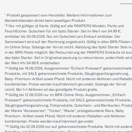
* Produkt gesponsert vom Hersteller. Weitere Informationen zum
Werbetreibenden direkt beim jeweiligen Produkt.
*³ Nur mit gültiger jö Karte. Gültig auf alle PAMPERS Windeln, Pants und
Feuchttücher. Gutschein für ein tiptoi Starter-Set im Wert von 54.99 €,
einlösbar bis 30.09.2026. Nur ein Gutschein pro Einkauf einlösbar. Der
Sammelwert wird auf der Rechnung angedruckt. Gültig in allen BIPA Filialen
im Online Shop. Solange der Vorrat reicht. Abholung des tiptoi Starter Sets n
in der BIPA Filiale möglich. Bei Retournierung der PAMPERS Einkäufe ist au
das tiptoi Starter-Set in Originalverpackung zu retournieren, andernfalls wir
der Wert iHv 54.99 € einbehalten.
*⁴ Gültig bis 19.08.2026. Ausgenommen "Einfach Preiswert" gekennzeichnete
Produkte, mit SALE gekennzeichnete Produkte, Säuglingsanfangsnahrung,
Baby-Premium-Artikel sowie Pfand. Nicht mit anderen Aktionen und Rabatt
kombinierbar. Preise werden kaufmännisch gerundet. Solange der Vorrat
reicht. Bei 1+1 Aktionen ist das günstigste Produkt gratis.
*⁸ Gültig bis 12.08.2026 nur im BIPA Online Shop. Ausgenommen „Einfach
Preiswert“ gekennzeichnete Produkte, mit SALE gekennzeichnete Produkte,
Säuglingsanfangsnahrung, Fotoprodukte, Gutschein- und Wertkarten, Produ
der Marke “Accessories“, “Tonies“, “Mavie“, preisgebundene Ware, Baby
Premium- Artikel sowie Pfand. Nicht mit anderen Rabatten und Aktionen
kombinierbar. Preise werden kaufmännisch gerundet.
*¹⁰ Gültig bis 02.09.2026 nur auf gekennzeichnete Produkte. Nicht mit ander
Rabatten und Aktionen kombinierbar. Preise werden kaufmännisch gerundet