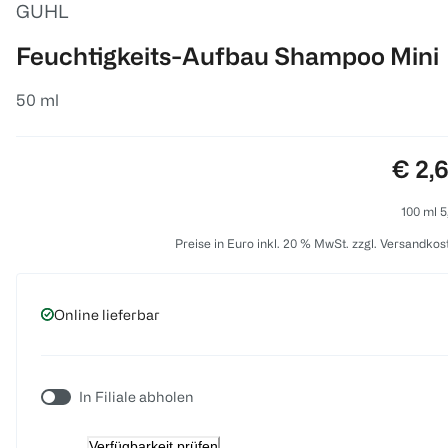
GUHL
Feuchtigkeits-Aufbau Shampoo Mini
50 ml
Preis
€ 2,
100 ml 5
Preise in Euro inkl. 20 % MwSt. zzgl. Versandkos
Online lieferbar
In Filiale abholen
Verfügbarkeit prüfen