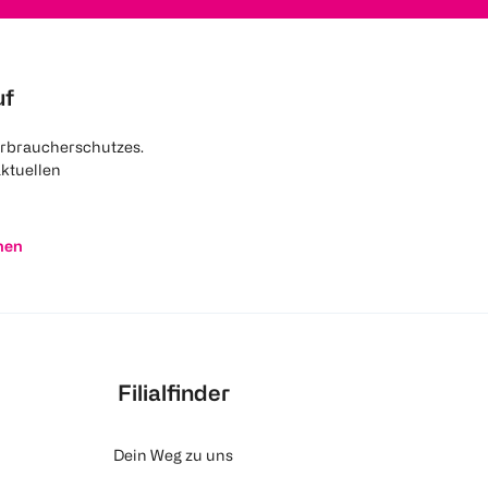
uf
rbraucherschutzes.
aktuellen
nen
Filialfinder
Dein Weg zu uns