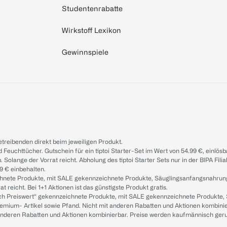
Studentenrabatte
Wirkstoff Lexikon
Gewinnspiele
treibenden direkt beim jeweiligen Produkt.
d Feuchttücher. Gutschein für ein tiptoi Starter-Set im Wert von 54.99 €, einlö
. Solange der Vorrat reicht. Abholung des tiptoi Starter Sets nur in der BIPA Fil
9 € einbehalten.
ichnete Produkte, mit SALE gekennzeichnete Produkte, Säuglingsanfangsnahrun
reicht. Bei 1+1 Aktionen ist das günstigste Produkt gratis.
ach Preiswert“ gekennzeichnete Produkte, mit SALE gekennzeichnete Produkte,
remium- Artikel sowie Pfand. Nicht mit anderen Rabatten und Aktionen kombini
t anderen Rabatten und Aktionen kombinierbar. Preise werden kaufmännisch ger