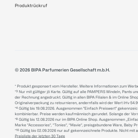
Produktrückruf
© 2026 BIPA Parfumerien Gesellschaft m.b.H.
* Produkt gesponsert vom Hersteller. Weitere Informationen zum Werbe
*³ Nur mit gültiger jö Karte. Gültig auf alle PAMPERS Windeln, Pants un
der Rechnung angedruckt. Gültig in allen BIPA Filialen & im Online Shop
Originalverpackung zu retournieren, andernfalls wird der Wert iHv 54.9
*⁴ Gültig bis 19.08.2026. Ausgenommen "Einfach Preiswert" gekennze
kombinierbar. Preise werden kaufmännisch gerundet. Solange der Vorrat 
*⁸ Gültig bis 12.08.2026 nur im BIPA Online Shop. Ausgenommen „Einf
Marke “Accessories“, “Tonies“, “Mavie“, preisgebundene Ware, Baby P
*¹⁰ Gültig bis 02.09.2026 nur auf gekennzeichnete Produkte. Nicht mi
Preisliste der letzten 30 Tage