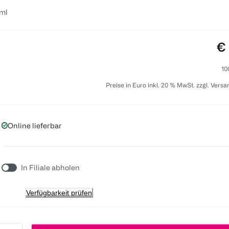
ml
Pr
€ 
10
Preise in Euro inkl. 20 % MwSt. zzgl. Vers
Online lieferbar
In Filiale abholen
Verfügbarkeit prüfen