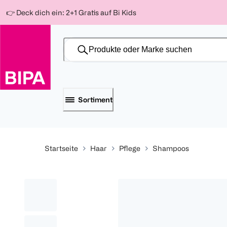
Weiter
Für
Für
Für
👉 Deck dich ein: 2+1 Gratis auf Bi Kids
zum
300 Ös
500 Ös
150 Ös
Inhalt
-20%
-10%
-15%
Sortiment
Startseite
Haar
Pflege
Shampoos