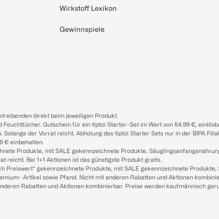
Wirkstoff Lexikon
Gewinnspiele
treibenden direkt beim jeweiligen Produkt.
d Feuchttücher. Gutschein für ein tiptoi Starter-Set im Wert von 54.99 €, einlö
. Solange der Vorrat reicht. Abholung des tiptoi Starter Sets nur in der BIPA Fil
9 € einbehalten.
ichnete Produkte, mit SALE gekennzeichnete Produkte, Säuglingsanfangsnahrun
reicht. Bei 1+1 Aktionen ist das günstigste Produkt gratis.
ach Preiswert“ gekennzeichnete Produkte, mit SALE gekennzeichnete Produkte,
remium- Artikel sowie Pfand. Nicht mit anderen Rabatten und Aktionen kombini
t anderen Rabatten und Aktionen kombinierbar. Preise werden kaufmännisch ger