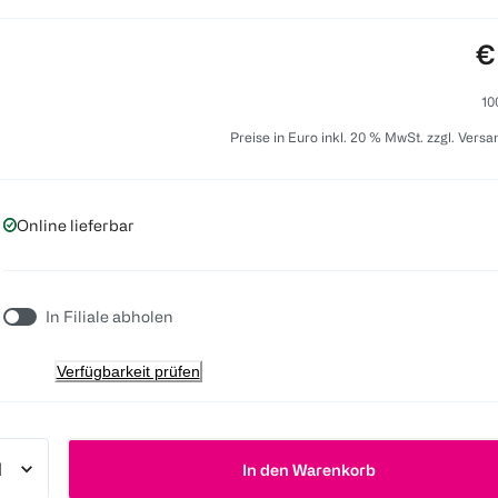
P
€
10
Preise in Euro inkl. 20 % MwSt. zzgl. Vers
Online lieferbar
In Filiale abholen
Verfügbarkeit prüfen
In den Warenkorb