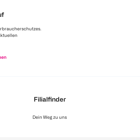
uf
rbraucherschutzes.
aktuellen
nen
Filialfinder
Dein Weg zu uns