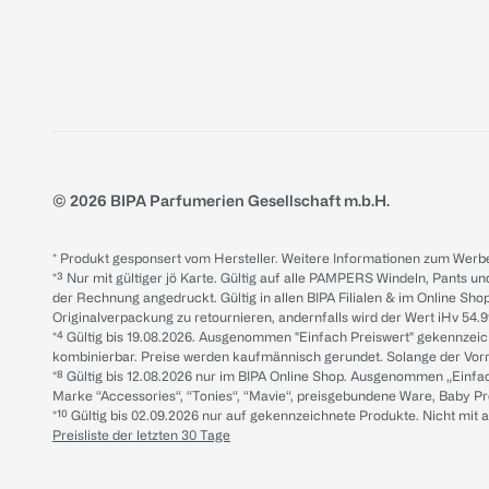
© 2026 BIPA Parfumerien Gesellschaft m.b.H.
* Produkt gesponsert vom Hersteller. Weitere Informationen zum Werbe
*³ Nur mit gültiger jö Karte. Gültig auf alle PAMPERS Windeln, Pants un
der Rechnung angedruckt. Gültig in allen BIPA Filialen & im Online Shop
Originalverpackung zu retournieren, andernfalls wird der Wert iHv 54.9
*⁴ Gültig bis 19.08.2026. Ausgenommen "Einfach Preiswert" gekennze
kombinierbar. Preise werden kaufmännisch gerundet. Solange der Vorrat 
*⁸ Gültig bis 12.08.2026 nur im BIPA Online Shop. Ausgenommen „Einf
Marke “Accessories“, “Tonies“, “Mavie“, preisgebundene Ware, Baby P
*¹⁰ Gültig bis 02.09.2026 nur auf gekennzeichnete Produkte. Nicht mi
Preisliste der letzten 30 Tage