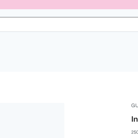
G
I
25