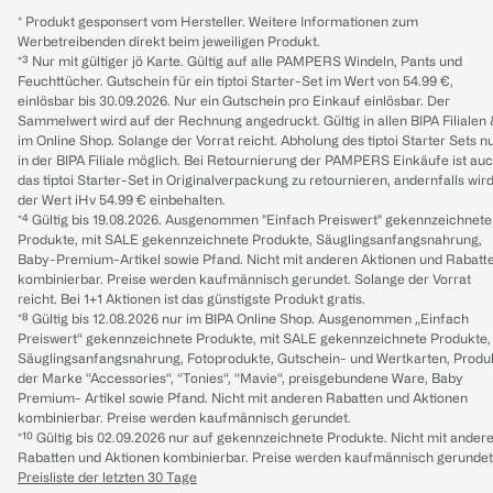
* Produkt gesponsert vom Hersteller. Weitere Informationen zum
Werbetreibenden direkt beim jeweiligen Produkt.
*³ Nur mit gültiger jö Karte. Gültig auf alle PAMPERS Windeln, Pants und
Feuchttücher. Gutschein für ein tiptoi Starter-Set im Wert von 54.99 €,
einlösbar bis 30.09.2026. Nur ein Gutschein pro Einkauf einlösbar. Der
Sammelwert wird auf der Rechnung angedruckt. Gültig in allen BIPA Filialen
im Online Shop. Solange der Vorrat reicht. Abholung des tiptoi Starter Sets n
in der BIPA Filiale möglich. Bei Retournierung der PAMPERS Einkäufe ist au
das tiptoi Starter-Set in Originalverpackung zu retournieren, andernfalls wir
der Wert iHv 54.99 € einbehalten.
*⁴ Gültig bis 19.08.2026. Ausgenommen "Einfach Preiswert" gekennzeichnete
Produkte, mit SALE gekennzeichnete Produkte, Säuglingsanfangsnahrung,
Baby-Premium-Artikel sowie Pfand. Nicht mit anderen Aktionen und Rabatt
kombinierbar. Preise werden kaufmännisch gerundet. Solange der Vorrat
reicht. Bei 1+1 Aktionen ist das günstigste Produkt gratis.
*⁸ Gültig bis 12.08.2026 nur im BIPA Online Shop. Ausgenommen „Einfach
Preiswert“ gekennzeichnete Produkte, mit SALE gekennzeichnete Produkte,
Säuglingsanfangsnahrung, Fotoprodukte, Gutschein- und Wertkarten, Produ
der Marke “Accessories“, “Tonies“, “Mavie“, preisgebundene Ware, Baby
Premium- Artikel sowie Pfand. Nicht mit anderen Rabatten und Aktionen
kombinierbar. Preise werden kaufmännisch gerundet.
*¹⁰ Gültig bis 02.09.2026 nur auf gekennzeichnete Produkte. Nicht mit ander
Rabatten und Aktionen kombinierbar. Preise werden kaufmännisch gerundet
Preisliste der letzten 30 Tage