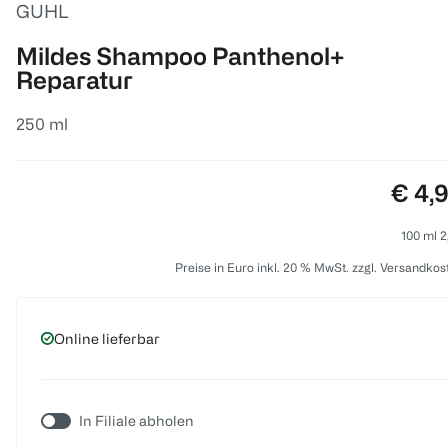
GUHL
Mildes Shampoo Panthenol+
Reparatur
250 ml
Preis
€ 4,
100 ml 2
Preise in Euro inkl. 20 % MwSt. zzgl. Versandkos
Online lieferbar
In Filiale abholen