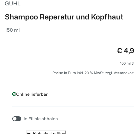
GUHL
Shampoo Reperatur und Kopfhaut
150 ml
Preis
€ 4,
100 ml 3
Preise in Euro inkl. 20 % MwSt. zzgl. Versandkos
Online lieferbar
In Filiale abholen
Verfügbarkeit prüfen