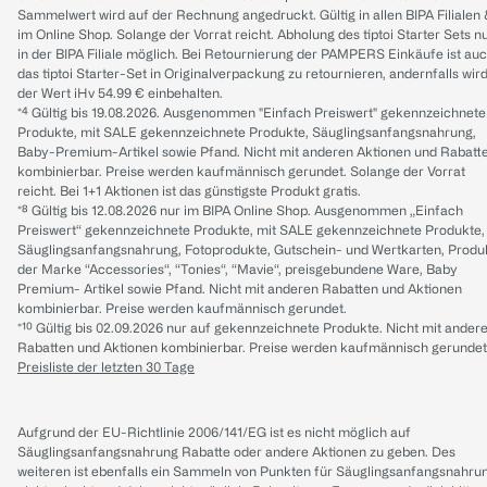
Sammelwert wird auf der Rechnung angedruckt. Gültig in allen BIPA Filialen
im Online Shop. Solange der Vorrat reicht. Abholung des tiptoi Starter Sets n
in der BIPA Filiale möglich. Bei Retournierung der PAMPERS Einkäufe ist au
das tiptoi Starter-Set in Originalverpackung zu retournieren, andernfalls wir
der Wert iHv 54.99 € einbehalten.
*⁴ Gültig bis 19.08.2026. Ausgenommen "Einfach Preiswert" gekennzeichnete
Produkte, mit SALE gekennzeichnete Produkte, Säuglingsanfangsnahrung,
Baby-Premium-Artikel sowie Pfand. Nicht mit anderen Aktionen und Rabatt
kombinierbar. Preise werden kaufmännisch gerundet. Solange der Vorrat
reicht. Bei 1+1 Aktionen ist das günstigste Produkt gratis.
*⁸ Gültig bis 12.08.2026 nur im BIPA Online Shop. Ausgenommen „Einfach
Preiswert“ gekennzeichnete Produkte, mit SALE gekennzeichnete Produkte,
Säuglingsanfangsnahrung, Fotoprodukte, Gutschein- und Wertkarten, Produ
der Marke “Accessories“, “Tonies“, “Mavie“, preisgebundene Ware, Baby
Premium- Artikel sowie Pfand. Nicht mit anderen Rabatten und Aktionen
kombinierbar. Preise werden kaufmännisch gerundet.
*¹⁰ Gültig bis 02.09.2026 nur auf gekennzeichnete Produkte. Nicht mit ander
Rabatten und Aktionen kombinierbar. Preise werden kaufmännisch gerundet
Preisliste der letzten 30 Tage
Aufgrund der EU-Richtlinie 2006/141/EG ist es nicht möglich auf
Säuglingsanfangsnahrung Rabatte oder andere Aktionen zu geben. Des
weiteren ist ebenfalls ein Sammeln von Punkten für Säuglingsanfangsnahru