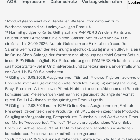
AGB
Impressum
Datenschutz
Vertrag widerrufen
Cooki
* Produkt gesponsert vom Hersteller. Weitere Informationen zum
Werbetreibenden direkt beim jeweiligen Produkt.
*³ Nur mit gültiger jö Karte. Gültig auf alle PAMPERS Windeln, Pants und
Feuchttücher. Gutschein für ein tiptoi Starter-Set im Wert von 54.99 €,
einlösbar bis 30.09.2026. Nur ein Gutschein pro Einkauf einlösbar. Der
Sammelwert wird auf der Rechnung angedruckt. Gültig in allen BIPA Filialen
im Online Shop. Solange der Vorrat reicht. Abholung des tiptoi Starter Sets n
in der BIPA Filiale möglich. Bei Retournierung der PAMPERS Einkäufe ist au
das tiptoi Starter-Set in Originalverpackung zu retournieren, andernfalls wir
der Wert iHv 54.99 € einbehalten.
*⁴ Gültig bis 19.08.2026. Ausgenommen "Einfach Preiswert" gekennzeichnete
Produkte, mit SALE gekennzeichnete Produkte, Säuglingsanfangsnahrung,
Baby-Premium-Artikel sowie Pfand. Nicht mit anderen Aktionen und Rabatt
kombinierbar. Preise werden kaufmännisch gerundet. Solange der Vorrat
reicht. Bei 1+1 Aktionen ist das günstigste Produkt gratis.
*⁸ Gültig bis 12.08.2026 nur im BIPA Online Shop. Ausgenommen „Einfach
Preiswert“ gekennzeichnete Produkte, mit SALE gekennzeichnete Produkte,
Säuglingsanfangsnahrung, Fotoprodukte, Gutschein- und Wertkarten, Produ
der Marke “Accessories“, “Tonies“, “Mavie“, preisgebundene Ware, Baby
Premium- Artikel sowie Pfand. Nicht mit anderen Rabatten und Aktionen
kombinierbar. Preise werden kaufmännisch gerundet.
*¹⁰ Gültig bis 02.09.2026 nur auf gekennzeichnete Produkte. Nicht mit ander