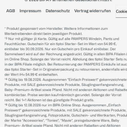
AGB
Impressum
Datenschutz
Vertrag widerrufen
Cooki
* Produkt gesponsert vom Hersteller. Weitere Informationen zum
Werbetreibenden direkt beim jeweiligen Produkt.
*³ Nur mit gültiger jö Karte. Gültig auf alle PAMPERS Windeln, Pants und
Feuchttücher. Gutschein für ein tiptoi Starter-Set im Wert von 54.99 €,
einlösbar bis 30.09.2026. Nur ein Gutschein pro Einkauf einlösbar. Der
Sammelwert wird auf der Rechnung angedruckt. Gültig in allen BIPA Filialen
im Online Shop. Solange der Vorrat reicht. Abholung des tiptoi Starter Sets n
in der BIPA Filiale möglich. Bei Retournierung der PAMPERS Einkäufe ist au
das tiptoi Starter-Set in Originalverpackung zu retournieren, andernfalls wir
der Wert iHv 54.99 € einbehalten.
*⁴ Gültig bis 19.08.2026. Ausgenommen "Einfach Preiswert" gekennzeichnete
Produkte, mit SALE gekennzeichnete Produkte, Säuglingsanfangsnahrung,
Baby-Premium-Artikel sowie Pfand. Nicht mit anderen Aktionen und Rabatt
kombinierbar. Preise werden kaufmännisch gerundet. Solange der Vorrat
reicht. Bei 1+1 Aktionen ist das günstigste Produkt gratis.
*⁸ Gültig bis 12.08.2026 nur im BIPA Online Shop. Ausgenommen „Einfach
Preiswert“ gekennzeichnete Produkte, mit SALE gekennzeichnete Produkte,
Säuglingsanfangsnahrung, Fotoprodukte, Gutschein- und Wertkarten, Produ
der Marke “Accessories“, “Tonies“, “Mavie“, preisgebundene Ware, Baby
Premium- Artikel sowie Pfand. Nicht mit anderen Rabatten und Aktionen