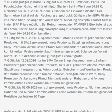
*³ Nur mit gültiger jö Karte. Gültig auf alle PAMPERS Windeln, Pants und
Feuchttücher. Gutschein für ein tiptoi Starter-Set im Wert von 54.99 €,
einlösbar bis 30.09.2026. Nur ein Gutschein pro Einkauf einlösbar. Der
Sammelwert wird auf der Rechnung angedruckt. Gültig in allen BIPA Filialen
im Online Shop. Solange der Vorrat reicht. Abholung des tiptoi Starter Sets n
in der BIPA Filiale möglich. Bei Retournierung der PAMPERS Einkäufe ist au
das tiptoi Starter-Set in Originalverpackung zu retournieren, andernfalls wir
der Wert iHv 54.99 € einbehalten.
*⁴ Gültig bis 19.08.2026. Ausgenommen "Einfach Preiswert" gekennzeichnete
Produkte, mit SALE gekennzeichnete Produkte, Säuglingsanfangsnahrung,
Baby-Premium-Artikel sowie Pfand. Nicht mit anderen Aktionen und Rabatt
kombinierbar. Preise werden kaufmännisch gerundet. Solange der Vorrat
reicht. Bei 1+1 Aktionen ist das günstigste Produkt gratis.
*⁸ Gültig bis 12.08.2026 nur im BIPA Online Shop. Ausgenommen „Einfach
Preiswert“ gekennzeichnete Produkte, mit SALE gekennzeichnete Produkte,
Säuglingsanfangsnahrung, Fotoprodukte, Gutschein- und Wertkarten, Produ
der Marke “Accessories“, “Tonies“, “Mavie“, preisgebundene Ware, Baby
Premium- Artikel sowie Pfand. Nicht mit anderen Rabatten und Aktionen
kombinierbar. Preise werden kaufmännisch gerundet.
*¹⁰ Gültig bis 02.09.2026 nur auf gekennzeichnete Produkte. Nicht mit ander
Rabatten und Aktionen kombinierbar. Preise werden kaufmännisch gerundet
Preisliste der letzten 30 Tage
Aufgrund der EU-Richtlinie 2006/141/EG ist es nicht möglich auf