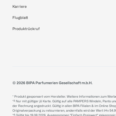
Karriere
Flugblatt
Produktrückruf
© 2026 BIPA Parfumerien Gesellschaft m.b.H.
* Produkt gesponsert vom Hersteller. Weitere Informationen zum Werbe
*³ Nur mit gültiger jö Karte. Gültig auf alle PAMPERS Windeln, Pants un
der Rechnung angedruckt. Gültig in allen BIPA Filialen & im Online Shop
Originalverpackung zu retournieren, andernfalls wird der Wert iHv 54.9
*⁴ Gültig bis 19.08.2026. Ausgenommen "Einfach Preiswert" gekennze