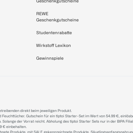
Geschenkgutscheine
REWE
Geschenkgutscheine
Studentenrabatte
Wirkstoff Lexikon
Gewinnspiele
treibenden direkt beim jeweiligen Produkt.
d Feuchttücher. Gutschein für ein tiptoi Starter-Set im Wert von 54.99 €, einlö
. Solange der Vorrat reicht. Abholung des tiptoi Starter Sets nur in der BIPA Fil
9 € einbehalten.
ichnete Produkte, mit SALE gekennzeichnete Produkte, Säuglingsanfangsnahrun