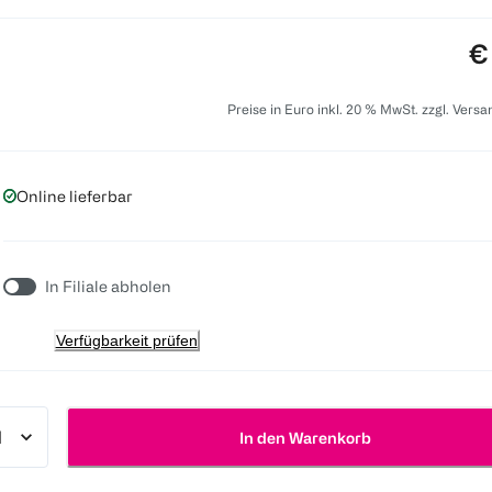
Pr
€
Preise in Euro inkl. 20 % MwSt. zzgl. Vers
Online lieferbar
In Filiale abholen
Verfügbarkeit prüfen
In den Warenkorb