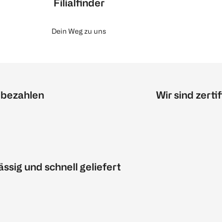
Filialfinder
Dein Weg zu uns
 bezahlen
Wir sind zertif
ässig und schnell geliefert