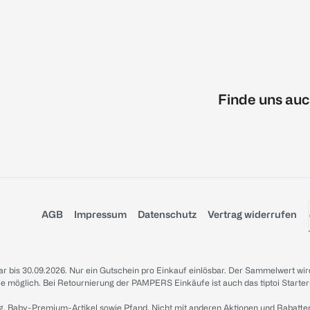
Finde uns auc
AGB
Impressum
Datenschutz
Vertrag widerrufen
sbar bis 30.09.2026. Nur ein Gutschein pro Einkauf einlösbar. Der Sammelwert wir
iale möglich. Bei Retournierung der PAMPERS Einkäufe ist auch das tiptoi Starter
g, Baby-Premium-Artikel sowie Pfand. Nicht mit anderen Aktionen und Rabatte