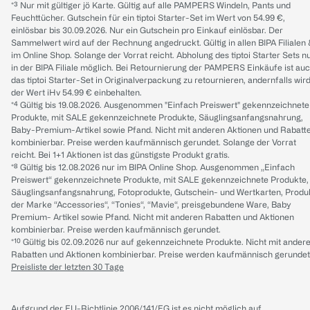
*³ Nur mit gültiger jö Karte. Gültig auf alle PAMPERS Windeln, Pants und
Feuchttücher. Gutschein für ein tiptoi Starter-Set im Wert von 54.99 €,
einlösbar bis 30.09.2026. Nur ein Gutschein pro Einkauf einlösbar. Der
Sammelwert wird auf der Rechnung angedruckt. Gültig in allen BIPA Filialen
im Online Shop. Solange der Vorrat reicht. Abholung des tiptoi Starter Sets n
in der BIPA Filiale möglich. Bei Retournierung der PAMPERS Einkäufe ist au
das tiptoi Starter-Set in Originalverpackung zu retournieren, andernfalls wir
der Wert iHv 54.99 € einbehalten.
*⁴ Gültig bis 19.08.2026. Ausgenommen "Einfach Preiswert" gekennzeichnete
Produkte, mit SALE gekennzeichnete Produkte, Säuglingsanfangsnahrung,
Baby-Premium-Artikel sowie Pfand. Nicht mit anderen Aktionen und Rabatt
kombinierbar. Preise werden kaufmännisch gerundet. Solange der Vorrat
reicht. Bei 1+1 Aktionen ist das günstigste Produkt gratis.
*⁸ Gültig bis 12.08.2026 nur im BIPA Online Shop. Ausgenommen „Einfach
Preiswert“ gekennzeichnete Produkte, mit SALE gekennzeichnete Produkte,
Säuglingsanfangsnahrung, Fotoprodukte, Gutschein- und Wertkarten, Produ
der Marke “Accessories“, “Tonies“, “Mavie“, preisgebundene Ware, Baby
Premium- Artikel sowie Pfand. Nicht mit anderen Rabatten und Aktionen
kombinierbar. Preise werden kaufmännisch gerundet.
*¹⁰ Gültig bis 02.09.2026 nur auf gekennzeichnete Produkte. Nicht mit ander
Rabatten und Aktionen kombinierbar. Preise werden kaufmännisch gerundet
Preisliste der letzten 30 Tage
Aufgrund der EU-Richtlinie 2006/141/EG ist es nicht möglich auf