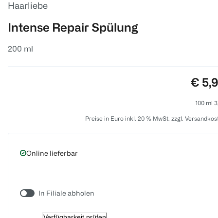
Haarliebe
Intense Repair Spülung
200 ml
Preis
€ 5,
100 ml 3
Preise in Euro inkl. 20 % MwSt. zzgl. Versandkos
Online lieferbar
In Filiale abholen
Verfügbarkeit prüfen