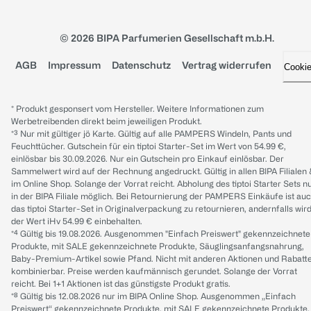
© 2026 BIPA Parfumerien Gesellschaft m.b.H.
AGB
Impressum
Datenschutz
Vertrag widerrufen
Cooki
* Produkt gesponsert vom Hersteller. Weitere Informationen zum
Werbetreibenden direkt beim jeweiligen Produkt.
*³ Nur mit gültiger jö Karte. Gültig auf alle PAMPERS Windeln, Pants und
Feuchttücher. Gutschein für ein tiptoi Starter-Set im Wert von 54.99 €,
einlösbar bis 30.09.2026. Nur ein Gutschein pro Einkauf einlösbar. Der
Sammelwert wird auf der Rechnung angedruckt. Gültig in allen BIPA Filialen
im Online Shop. Solange der Vorrat reicht. Abholung des tiptoi Starter Sets n
in der BIPA Filiale möglich. Bei Retournierung der PAMPERS Einkäufe ist au
das tiptoi Starter-Set in Originalverpackung zu retournieren, andernfalls wir
der Wert iHv 54.99 € einbehalten.
*⁴ Gültig bis 19.08.2026. Ausgenommen "Einfach Preiswert" gekennzeichnete
Produkte, mit SALE gekennzeichnete Produkte, Säuglingsanfangsnahrung,
Baby-Premium-Artikel sowie Pfand. Nicht mit anderen Aktionen und Rabatt
kombinierbar. Preise werden kaufmännisch gerundet. Solange der Vorrat
reicht. Bei 1+1 Aktionen ist das günstigste Produkt gratis.
*⁸ Gültig bis 12.08.2026 nur im BIPA Online Shop. Ausgenommen „Einfach
Preiswert“ gekennzeichnete Produkte, mit SALE gekennzeichnete Produkte,