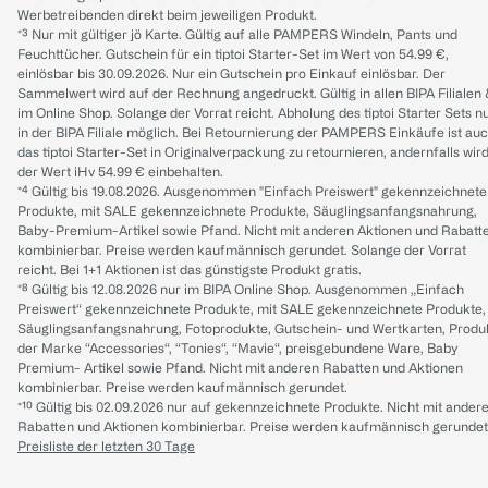
Werbetreibenden direkt beim jeweiligen Produkt.
*³ Nur mit gültiger jö Karte. Gültig auf alle PAMPERS Windeln, Pants und
Feuchttücher. Gutschein für ein tiptoi Starter-Set im Wert von 54.99 €,
einlösbar bis 30.09.2026. Nur ein Gutschein pro Einkauf einlösbar. Der
Sammelwert wird auf der Rechnung angedruckt. Gültig in allen BIPA Filialen
im Online Shop. Solange der Vorrat reicht. Abholung des tiptoi Starter Sets n
in der BIPA Filiale möglich. Bei Retournierung der PAMPERS Einkäufe ist au
das tiptoi Starter-Set in Originalverpackung zu retournieren, andernfalls wir
der Wert iHv 54.99 € einbehalten.
*⁴ Gültig bis 19.08.2026. Ausgenommen "Einfach Preiswert" gekennzeichnete
Produkte, mit SALE gekennzeichnete Produkte, Säuglingsanfangsnahrung,
Baby-Premium-Artikel sowie Pfand. Nicht mit anderen Aktionen und Rabatt
kombinierbar. Preise werden kaufmännisch gerundet. Solange der Vorrat
reicht. Bei 1+1 Aktionen ist das günstigste Produkt gratis.
*⁸ Gültig bis 12.08.2026 nur im BIPA Online Shop. Ausgenommen „Einfach
Preiswert“ gekennzeichnete Produkte, mit SALE gekennzeichnete Produkte,
Säuglingsanfangsnahrung, Fotoprodukte, Gutschein- und Wertkarten, Produ
der Marke “Accessories“, “Tonies“, “Mavie“, preisgebundene Ware, Baby
Premium- Artikel sowie Pfand. Nicht mit anderen Rabatten und Aktionen
kombinierbar. Preise werden kaufmännisch gerundet.
*¹⁰ Gültig bis 02.09.2026 nur auf gekennzeichnete Produkte. Nicht mit ander
Rabatten und Aktionen kombinierbar. Preise werden kaufmännisch gerundet
Preisliste der letzten 30 Tage