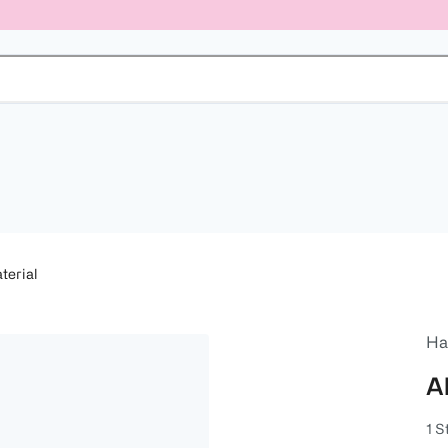
terial
H
A
1 S