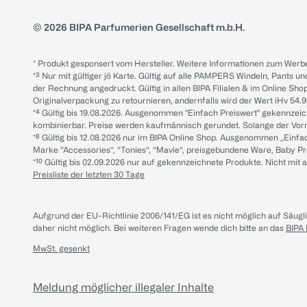
© 2026 BIPA Parfumerien Gesellschaft m.b.H.
* Produkt gesponsert vom Hersteller. Weitere Informationen zum Werbe
*³ Nur mit gültiger jö Karte. Gültig auf alle PAMPERS Windeln, Pants un
der Rechnung angedruckt. Gültig in allen BIPA Filialen & im Online Shop
Originalverpackung zu retournieren, andernfalls wird der Wert iHv 54.9
*⁴ Gültig bis 19.08.2026. Ausgenommen "Einfach Preiswert" gekennze
kombinierbar. Preise werden kaufmännisch gerundet. Solange der Vorrat 
*⁸ Gültig bis 12.08.2026 nur im BIPA Online Shop. Ausgenommen „Einf
Marke “Accessories“, “Tonies“, “Mavie“, preisgebundene Ware, Baby P
*¹⁰ Gültig bis 02.09.2026 nur auf gekennzeichnete Produkte. Nicht mi
Preisliste der letzten 30 Tage
Aufgrund der EU-Richtlinie 2006/141/EG ist es nicht möglich auf Säug
daher nicht möglich.
Bei weiteren Fragen wende dich bitte an das
BIPA
MwSt. gesenkt
Meldung möglicher illegaler Inhalte