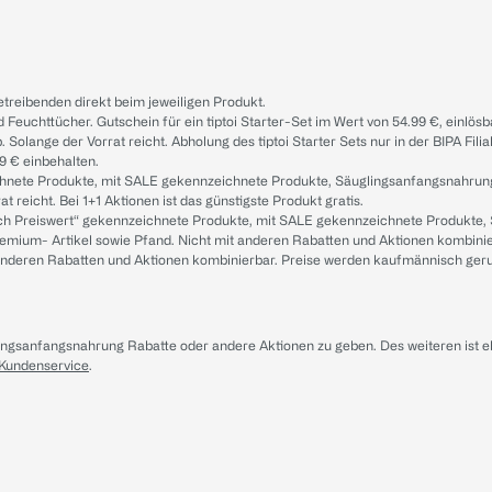
treibenden direkt beim jeweiligen Produkt.
d Feuchttücher. Gutschein für ein tiptoi Starter-Set im Wert von 54.99 €, einlö
. Solange der Vorrat reicht. Abholung des tiptoi Starter Sets nur in der BIPA Fil
9 € einbehalten.
ichnete Produkte, mit SALE gekennzeichnete Produkte, Säuglingsanfangsnahrun
reicht. Bei 1+1 Aktionen ist das günstigste Produkt gratis.
ach Preiswert“ gekennzeichnete Produkte, mit SALE gekennzeichnete Produkte,
remium- Artikel sowie Pfand. Nicht mit anderen Rabatten und Aktionen kombini
t anderen Rabatten und Aktionen kombinierbar. Preise werden kaufmännisch ger
lingsanfangsnahrung Rabatte oder andere Aktionen zu geben. Des weiteren ist 
 Kundenservice
.