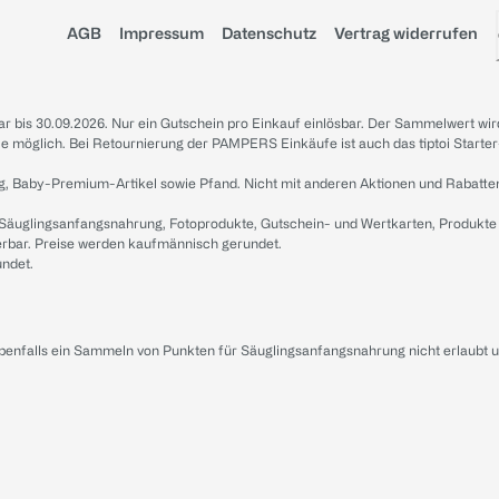
AGB
Impressum
Datenschutz
Vertrag widerrufen
sbar bis 30.09.2026. Nur ein Gutschein pro Einkauf einlösbar. Der Sammelwert wir
iale möglich. Bei Retournierung der PAMPERS Einkäufe ist auch das tiptoi Starter
g, Baby-Premium-Artikel sowie Pfand. Nicht mit anderen Aktionen und Rabatte
 Säuglingsanfangsnahrung, Fotoprodukte, Gutschein- und Wertkarten, Produkte
erbar. Preise werden kaufmännisch gerundet.
undet.
ebenfalls ein Sammeln von Punkten für Säuglingsanfangsnahrung nicht erlaubt 