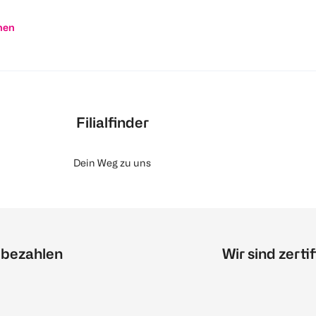
nen
Filialfinder
Dein Weg zu uns
 bezahlen
Wir sind zertif