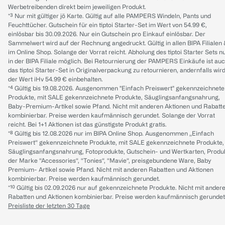
Werbetreibenden direkt beim jeweiligen Produkt.
*³ Nur mit gültiger jö Karte. Gültig auf alle PAMPERS Windeln, Pants und
Feuchttücher. Gutschein für ein tiptoi Starter-Set im Wert von 54.99 €,
einlösbar bis 30.09.2026. Nur ein Gutschein pro Einkauf einlösbar. Der
Sammelwert wird auf der Rechnung angedruckt. Gültig in allen BIPA Filialen
im Online Shop. Solange der Vorrat reicht. Abholung des tiptoi Starter Sets n
in der BIPA Filiale möglich. Bei Retournierung der PAMPERS Einkäufe ist au
das tiptoi Starter-Set in Originalverpackung zu retournieren, andernfalls wir
der Wert iHv 54.99 € einbehalten.
*⁴ Gültig bis 19.08.2026. Ausgenommen "Einfach Preiswert" gekennzeichnete
Produkte, mit SALE gekennzeichnete Produkte, Säuglingsanfangsnahrung,
Baby-Premium-Artikel sowie Pfand. Nicht mit anderen Aktionen und Rabatt
kombinierbar. Preise werden kaufmännisch gerundet. Solange der Vorrat
reicht. Bei 1+1 Aktionen ist das günstigste Produkt gratis.
*⁸ Gültig bis 12.08.2026 nur im BIPA Online Shop. Ausgenommen „Einfach
Preiswert“ gekennzeichnete Produkte, mit SALE gekennzeichnete Produkte,
Säuglingsanfangsnahrung, Fotoprodukte, Gutschein- und Wertkarten, Produ
der Marke “Accessories“, “Tonies“, “Mavie“, preisgebundene Ware, Baby
Premium- Artikel sowie Pfand. Nicht mit anderen Rabatten und Aktionen
kombinierbar. Preise werden kaufmännisch gerundet.
*¹⁰ Gültig bis 02.09.2026 nur auf gekennzeichnete Produkte. Nicht mit ander
Rabatten und Aktionen kombinierbar. Preise werden kaufmännisch gerundet
Preisliste der letzten 30 Tage