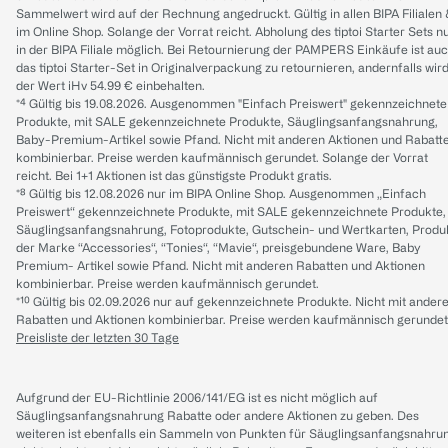
Sammelwert wird auf der Rechnung angedruckt. Gültig in allen BIPA Filialen
im Online Shop. Solange der Vorrat reicht. Abholung des tiptoi Starter Sets n
in der BIPA Filiale möglich. Bei Retournierung der PAMPERS Einkäufe ist au
das tiptoi Starter-Set in Originalverpackung zu retournieren, andernfalls wir
der Wert iHv 54.99 € einbehalten.
*⁴ Gültig bis 19.08.2026. Ausgenommen "Einfach Preiswert" gekennzeichnete
Produkte, mit SALE gekennzeichnete Produkte, Säuglingsanfangsnahrung,
Baby-Premium-Artikel sowie Pfand. Nicht mit anderen Aktionen und Rabatt
kombinierbar. Preise werden kaufmännisch gerundet. Solange der Vorrat
reicht. Bei 1+1 Aktionen ist das günstigste Produkt gratis.
*⁸ Gültig bis 12.08.2026 nur im BIPA Online Shop. Ausgenommen „Einfach
Preiswert“ gekennzeichnete Produkte, mit SALE gekennzeichnete Produkte,
Säuglingsanfangsnahrung, Fotoprodukte, Gutschein- und Wertkarten, Produ
der Marke “Accessories“, “Tonies“, “Mavie“, preisgebundene Ware, Baby
Premium- Artikel sowie Pfand. Nicht mit anderen Rabatten und Aktionen
kombinierbar. Preise werden kaufmännisch gerundet.
*¹⁰ Gültig bis 02.09.2026 nur auf gekennzeichnete Produkte. Nicht mit ander
Rabatten und Aktionen kombinierbar. Preise werden kaufmännisch gerundet
Preisliste der letzten 30 Tage
Aufgrund der EU-Richtlinie 2006/141/EG ist es nicht möglich auf
Säuglingsanfangsnahrung Rabatte oder andere Aktionen zu geben. Des
weiteren ist ebenfalls ein Sammeln von Punkten für Säuglingsanfangsnahru