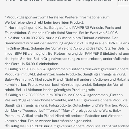
* Produkt gesponsert vom Hersteller. Weitere Informationen zum
Werbetreibenden direkt beim jeweiligen Produkt.
*³ Nur mit gültiger jö Karte. Gültig auf alle PAMPERS Windeln, Pants und
Feuchttücher. Gutschein für ein tiptoi Starter-Set im Wert von 54.99 €,
einlösbar bis 30.09.2026. Nur ein Gutschein pro Einkauf einlösbar. Der
Sammelwert wird auf der Rechnung angedruckt. Gültig in allen BIPA Filialen
im Online Shop. Solange der Vorrat reicht. Abholung des tiptoi Starter Sets n
in der BIPA Filiale möglich. Bei Retournierung der PAMPERS Einkäufe ist au
das tiptoi Starter-Set in Originalverpackung zu retournieren, andernfalls wir
der Wert iHv 54.99 € einbehalten.
*⁴ Gültig bis 19.08.2026. Ausgenommen "Einfach Preiswert" gekennzeichnete
Produkte, mit SALE gekennzeichnete Produkte, Säuglingsanfangsnahrung,
Baby-Premium-Artikel sowie Pfand. Nicht mit anderen Aktionen und Rabatt
kombinierbar. Preise werden kaufmännisch gerundet. Solange der Vorrat
reicht. Bei 1+1 Aktionen ist das günstigste Produkt gratis.
*⁸ Gültig bis 12.08.2026 nur im BIPA Online Shop. Ausgenommen „Einfach
Preiswert“ gekennzeichnete Produkte, mit SALE gekennzeichnete Produkte,
Säuglingsanfangsnahrung, Fotoprodukte, Gutschein- und Wertkarten, Produ
der Marke “Accessories“, “Tonies“, “Mavie“, preisgebundene Ware, Baby
Premium- Artikel sowie Pfand. Nicht mit anderen Rabatten und Aktionen
kombinierbar. Preise werden kaufmännisch gerundet.
*¹⁰ Gültig bis 02.09.2026 nur auf gekennzeichnete Produkte. Nicht mit ander