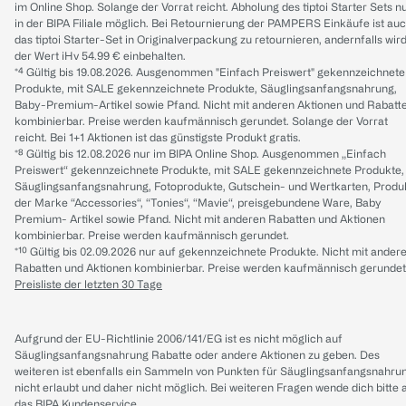
im Online Shop. Solange der Vorrat reicht. Abholung des tiptoi Starter Sets n
in der BIPA Filiale möglich. Bei Retournierung der PAMPERS Einkäufe ist au
das tiptoi Starter-Set in Originalverpackung zu retournieren, andernfalls wir
der Wert iHv 54.99 € einbehalten.
*⁴ Gültig bis 19.08.2026. Ausgenommen "Einfach Preiswert" gekennzeichnete
Produkte, mit SALE gekennzeichnete Produkte, Säuglingsanfangsnahrung,
Baby-Premium-Artikel sowie Pfand. Nicht mit anderen Aktionen und Rabatt
kombinierbar. Preise werden kaufmännisch gerundet. Solange der Vorrat
reicht. Bei 1+1 Aktionen ist das günstigste Produkt gratis.
*⁸ Gültig bis 12.08.2026 nur im BIPA Online Shop. Ausgenommen „Einfach
Preiswert“ gekennzeichnete Produkte, mit SALE gekennzeichnete Produkte,
Säuglingsanfangsnahrung, Fotoprodukte, Gutschein- und Wertkarten, Produ
der Marke “Accessories“, “Tonies“, “Mavie“, preisgebundene Ware, Baby
Premium- Artikel sowie Pfand. Nicht mit anderen Rabatten und Aktionen
kombinierbar. Preise werden kaufmännisch gerundet.
*¹⁰ Gültig bis 02.09.2026 nur auf gekennzeichnete Produkte. Nicht mit ander
Rabatten und Aktionen kombinierbar. Preise werden kaufmännisch gerundet
Preisliste der letzten 30 Tage
Aufgrund der EU-Richtlinie 2006/141/EG ist es nicht möglich auf
Säuglingsanfangsnahrung Rabatte oder andere Aktionen zu geben. Des
weiteren ist ebenfalls ein Sammeln von Punkten für Säuglingsanfangsnahru
nicht erlaubt und daher nicht möglich.
Bei weiteren Fragen wende dich bitte 
das
BIPA Kundenservice
.