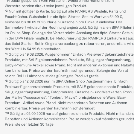
* Produkt gesponsert vom Hersteller. Weitere Informationen zum
Werbetreibenden direkt beim jeweiligen Produkt.
*³ Nur mit gültiger jö Karte. Gültig auf alle PAMPERS Windeln, Pants und
Feuchttücher. Gutschein für ein tiptoi Starter-Set im Wert von 54.99 €,
einlösbar bis 30.09.2026. Nur ein Gutschein pro Einkauf einlösbar. Der
Sammelwert wird auf der Rechnung angedruckt. Gültig in allen BIPA Filialen
im Online Shop. Solange der Vorrat reicht. Abholung des tiptoi Starter Sets n
in der BIPA Filiale möglich. Bei Retournierung der PAMPERS Einkäufe ist au
das tiptoi Starter-Set in Originalverpackung zu retournieren, andernfalls wir
der Wert iHv 54.99 € einbehalten.
*⁴ Gültig bis 19.08.2026. Ausgenommen "Einfach Preiswert" gekennzeichnete
Produkte, mit SALE gekennzeichnete Produkte, Säuglingsanfangsnahrung,
Baby-Premium-Artikel sowie Pfand. Nicht mit anderen Aktionen und Rabatt
kombinierbar. Preise werden kaufmännisch gerundet. Solange der Vorrat
reicht. Bei 1+1 Aktionen ist das günstigste Produkt gratis.
*⁸ Gültig bis 12.08.2026 nur im BIPA Online Shop. Ausgenommen „Einfach
Preiswert“ gekennzeichnete Produkte, mit SALE gekennzeichnete Produkte,
Säuglingsanfangsnahrung, Fotoprodukte, Gutschein- und Wertkarten, Produ
der Marke “Accessories“, “Tonies“, “Mavie“, preisgebundene Ware, Baby
Premium- Artikel sowie Pfand. Nicht mit anderen Rabatten und Aktionen
kombinierbar. Preise werden kaufmännisch gerundet.
*¹⁰ Gültig bis 02.09.2026 nur auf gekennzeichnete Produkte. Nicht mit ander
Rabatten und Aktionen kombinierbar. Preise werden kaufmännisch gerundet
Preisliste der letzten 30 Tage