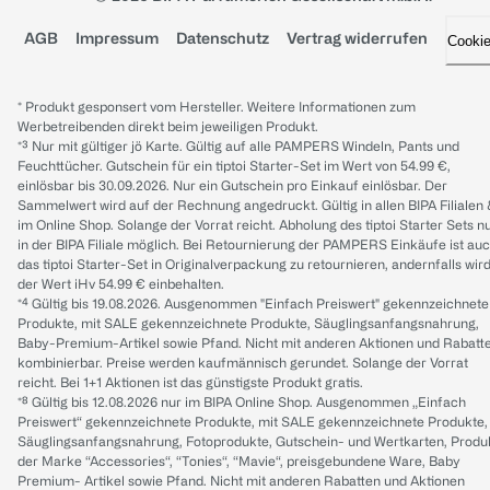
AGB
Impressum
Datenschutz
Vertrag widerrufen
Cooki
* Produkt gesponsert vom Hersteller. Weitere Informationen zum
Werbetreibenden direkt beim jeweiligen Produkt.
*³ Nur mit gültiger jö Karte. Gültig auf alle PAMPERS Windeln, Pants und
Feuchttücher. Gutschein für ein tiptoi Starter-Set im Wert von 54.99 €,
einlösbar bis 30.09.2026. Nur ein Gutschein pro Einkauf einlösbar. Der
Sammelwert wird auf der Rechnung angedruckt. Gültig in allen BIPA Filialen
im Online Shop. Solange der Vorrat reicht. Abholung des tiptoi Starter Sets n
in der BIPA Filiale möglich. Bei Retournierung der PAMPERS Einkäufe ist au
das tiptoi Starter-Set in Originalverpackung zu retournieren, andernfalls wir
der Wert iHv 54.99 € einbehalten.
*⁴ Gültig bis 19.08.2026. Ausgenommen "Einfach Preiswert" gekennzeichnete
Produkte, mit SALE gekennzeichnete Produkte, Säuglingsanfangsnahrung,
Baby-Premium-Artikel sowie Pfand. Nicht mit anderen Aktionen und Rabatt
kombinierbar. Preise werden kaufmännisch gerundet. Solange der Vorrat
reicht. Bei 1+1 Aktionen ist das günstigste Produkt gratis.
*⁸ Gültig bis 12.08.2026 nur im BIPA Online Shop. Ausgenommen „Einfach
Preiswert“ gekennzeichnete Produkte, mit SALE gekennzeichnete Produkte,
Säuglingsanfangsnahrung, Fotoprodukte, Gutschein- und Wertkarten, Produ
der Marke “Accessories“, “Tonies“, “Mavie“, preisgebundene Ware, Baby
Premium- Artikel sowie Pfand. Nicht mit anderen Rabatten und Aktionen