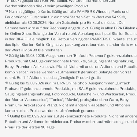
* Produkt gesponsert vom Hersteller. Weitere Informationen zum
Werbetreibenden direkt beim jeweiligen Produkt.
*³ Nur mit gültiger jö Karte. Gültig auf alle PAMPERS Windeln, Pants und
Feuchttücher. Gutschein für ein tiptoi Starter-Set im Wert von 54.99 €,
einlösbar bis 30.09.2026. Nur ein Gutschein pro Einkauf einlösbar. Der
Sammelwert wird auf der Rechnung angedruckt. Gültig in allen BIPA Filialen
im Online Shop. Solange der Vorrat reicht. Abholung des tiptoi Starter Sets n
in der BIPA Filiale möglich. Bei Retournierung der PAMPERS Einkäufe ist au
das tiptoi Starter-Set in Originalverpackung zu retournieren, andernfalls wir
der Wert iHv 54.99 € einbehalten.
*⁴ Gültig bis 19.08.2026. Ausgenommen "Einfach Preiswert" gekennzeichnete
Produkte, mit SALE gekennzeichnete Produkte, Säuglingsanfangsnahrung,
Baby-Premium-Artikel sowie Pfand. Nicht mit anderen Aktionen und Rabatt
kombinierbar. Preise werden kaufmännisch gerundet. Solange der Vorrat
reicht. Bei 1+1 Aktionen ist das günstigste Produkt gratis.
*⁸ Gültig bis 12.08.2026 nur im BIPA Online Shop. Ausgenommen „Einfach
Preiswert“ gekennzeichnete Produkte, mit SALE gekennzeichnete Produkte,
Säuglingsanfangsnahrung, Fotoprodukte, Gutschein- und Wertkarten, Produ
der Marke “Accessories“, “Tonies“, “Mavie“, preisgebundene Ware, Baby
Premium- Artikel sowie Pfand. Nicht mit anderen Rabatten und Aktionen
kombinierbar. Preise werden kaufmännisch gerundet.
*¹⁰ Gültig bis 02.09.2026 nur auf gekennzeichnete Produkte. Nicht mit ander
Rabatten und Aktionen kombinierbar. Preise werden kaufmännisch gerundet
Preisliste der letzten 30 Tage