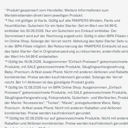
* Produkt gesponsert vom Hersteller. Weitere Informationen zum
Werbetreibenden direkt beim jeweiligen Produkt.
*³ Nur mit gültiger jö Karte. Gültig auf alle PAMPERS Windeln, Pants und
Feuchttücher. Gutschein für ein tiptoi Starter-Set im Wert von 54.99 €,
einlösbar bis 30.09.2026. Nur ein Gutschein pro Einkauf einlösbar. Der
Sammelwert wird auf der Rechnung angedruckt. Gültig in allen BIPA Filialen
im Online Shop. Solange der Vorrat reicht. Abholung des tiptoi Starter Sets n
in der BIPA Filiale möglich. Bei Retournierung der PAMPERS Einkäufe ist au
das tiptoi Starter-Set in Originalverpackung zu retournieren, andernfalls wir
der Wert iHv 54.99 € einbehalten.
*⁴ Gültig bis 19.08.2026. Ausgenommen "Einfach Preiswert" gekennzeichnete
Produkte, mit SALE gekennzeichnete Produkte, Säuglingsanfangsnahrung,
Baby-Premium-Artikel sowie Pfand. Nicht mit anderen Aktionen und Rabatt
kombinierbar. Preise werden kaufmännisch gerundet. Solange der Vorrat
reicht. Bei 1+1 Aktionen ist das günstigste Produkt gratis.
*⁸ Gültig bis 12.08.2026 nur im BIPA Online Shop. Ausgenommen „Einfach
Preiswert“ gekennzeichnete Produkte, mit SALE gekennzeichnete Produkte,
Säuglingsanfangsnahrung, Fotoprodukte, Gutschein- und Wertkarten, Produ
der Marke “Accessories“, “Tonies“, “Mavie“, preisgebundene Ware, Baby
Premium- Artikel sowie Pfand. Nicht mit anderen Rabatten und Aktionen
kombinierbar. Preise werden kaufmännisch gerundet.
*¹⁰ Gültig bis 02.09.2026 nur auf gekennzeichnete Produkte. Nicht mit ander
Rabatten und Aktionen kombinierbar. Preise werden kaufmännisch gerundet