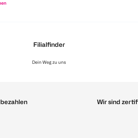
nen
Filialfinder
Dein Weg zu uns
 bezahlen
Wir sind zertif