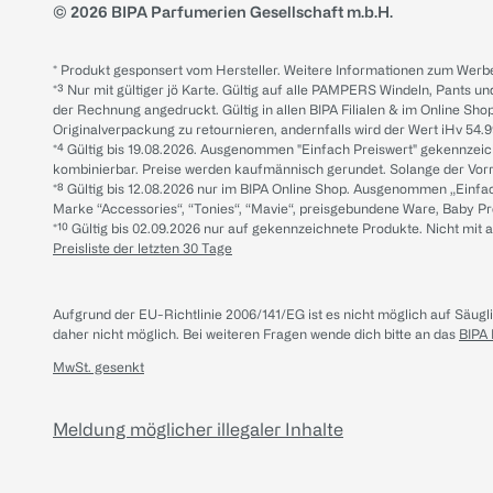
© 2026 BIPA Parfumerien Gesellschaft m.b.H.
* Produkt gesponsert vom Hersteller. Weitere Informationen zum Werbe
*³ Nur mit gültiger jö Karte. Gültig auf alle PAMPERS Windeln, Pants un
der Rechnung angedruckt. Gültig in allen BIPA Filialen & im Online Shop
Originalverpackung zu retournieren, andernfalls wird der Wert iHv 54.9
*⁴ Gültig bis 19.08.2026. Ausgenommen "Einfach Preiswert" gekennze
kombinierbar. Preise werden kaufmännisch gerundet. Solange der Vorrat 
*⁸ Gültig bis 12.08.2026 nur im BIPA Online Shop. Ausgenommen „Einf
Marke “Accessories“, “Tonies“, “Mavie“, preisgebundene Ware, Baby P
*¹⁰ Gültig bis 02.09.2026 nur auf gekennzeichnete Produkte. Nicht mi
Preisliste der letzten 30 Tage
Aufgrund der EU-Richtlinie 2006/141/EG ist es nicht möglich auf Säug
daher nicht möglich.
Bei weiteren Fragen wende dich bitte an das
BIPA
MwSt. gesenkt
Meldung möglicher illegaler Inhalte