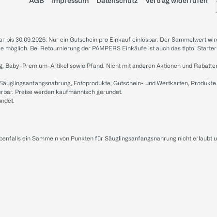
AGB
Impressum
Datenschutz
Vertrag widerrufen
sbar bis 30.09.2026. Nur ein Gutschein pro Einkauf einlösbar. Der Sammelwert wir
iale möglich. Bei Retournierung der PAMPERS Einkäufe ist auch das tiptoi Starter
g, Baby-Premium-Artikel sowie Pfand. Nicht mit anderen Aktionen und Rabatte
 Säuglingsanfangsnahrung, Fotoprodukte, Gutschein- und Wertkarten, Produkte
erbar. Preise werden kaufmännisch gerundet.
undet.
ebenfalls ein Sammeln von Punkten für Säuglingsanfangsnahrung nicht erlaubt 