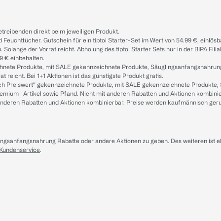
treibenden direkt beim jeweiligen Produkt.
d Feuchttücher. Gutschein für ein tiptoi Starter-Set im Wert von 54.99 €, einlö
. Solange der Vorrat reicht. Abholung des tiptoi Starter Sets nur in der BIPA Fil
9 € einbehalten.
ichnete Produkte, mit SALE gekennzeichnete Produkte, Säuglingsanfangsnahrun
reicht. Bei 1+1 Aktionen ist das günstigste Produkt gratis.
ach Preiswert“ gekennzeichnete Produkte, mit SALE gekennzeichnete Produkte,
remium- Artikel sowie Pfand. Nicht mit anderen Rabatten und Aktionen kombini
t anderen Rabatten und Aktionen kombinierbar. Preise werden kaufmännisch ger
lingsanfangsnahrung Rabatte oder andere Aktionen zu geben. Des weiteren ist 
 Kundenservice
.