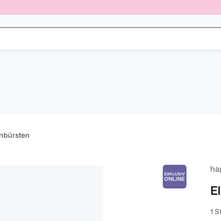
hnbürsten
ha
E
1 S