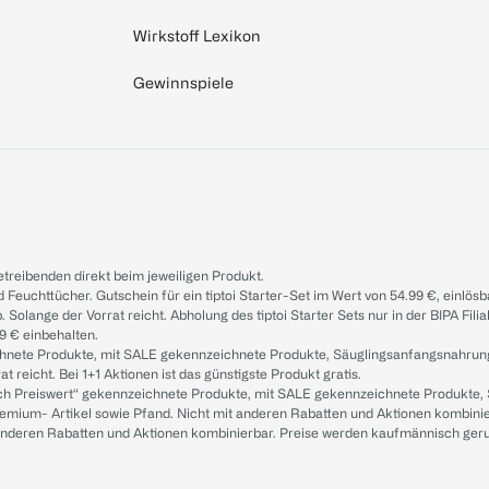
Wirkstoff Lexikon
Gewinnspiele
treibenden direkt beim jeweiligen Produkt.
d Feuchttücher. Gutschein für ein tiptoi Starter-Set im Wert von 54.99 €, einlö
. Solange der Vorrat reicht. Abholung des tiptoi Starter Sets nur in der BIPA Fil
9 € einbehalten.
ichnete Produkte, mit SALE gekennzeichnete Produkte, Säuglingsanfangsnahrun
reicht. Bei 1+1 Aktionen ist das günstigste Produkt gratis.
ach Preiswert“ gekennzeichnete Produkte, mit SALE gekennzeichnete Produkte,
remium- Artikel sowie Pfand. Nicht mit anderen Rabatten und Aktionen kombini
t anderen Rabatten und Aktionen kombinierbar. Preise werden kaufmännisch ger