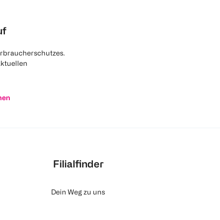
uf
rbraucherschutzes.
aktuellen
nen
Filialfinder
Dein Weg zu uns