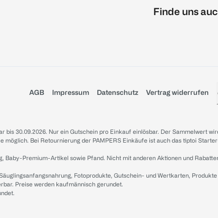
Finde uns auc
AGB
Impressum
Datenschutz
Vertrag widerrufen
sbar bis 30.09.2026. Nur ein Gutschein pro Einkauf einlösbar. Der Sammelwert wir
iale möglich. Bei Retournierung der PAMPERS Einkäufe ist auch das tiptoi Starter
g, Baby-Premium-Artikel sowie Pfand. Nicht mit anderen Aktionen und Rabatte
 Säuglingsanfangsnahrung, Fotoprodukte, Gutschein- und Wertkarten, Produkte
erbar. Preise werden kaufmännisch gerundet.
undet.