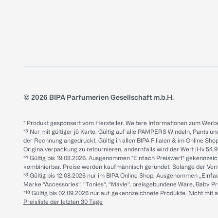
© 2026 BIPA Parfumerien Gesellschaft m.b.H.
* Produkt gesponsert vom Hersteller. Weitere Informationen zum Werbe
*³ Nur mit gültiger jö Karte. Gültig auf alle PAMPERS Windeln, Pants un
der Rechnung angedruckt. Gültig in allen BIPA Filialen & im Online Shop
Originalverpackung zu retournieren, andernfalls wird der Wert iHv 54.9
*⁴ Gültig bis 19.08.2026. Ausgenommen "Einfach Preiswert" gekennze
kombinierbar. Preise werden kaufmännisch gerundet. Solange der Vorrat 
*⁸ Gültig bis 12.08.2026 nur im BIPA Online Shop. Ausgenommen „Einf
Marke “Accessories“, “Tonies“, “Mavie“, preisgebundene Ware, Baby P
*¹⁰ Gültig bis 02.09.2026 nur auf gekennzeichnete Produkte. Nicht mi
Preisliste der letzten 30 Tage