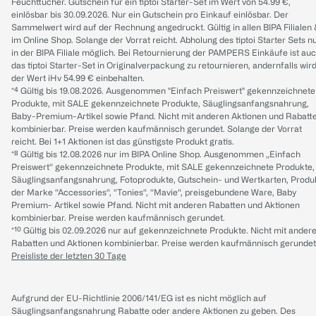
Feuchttücher. Gutschein für ein tiptoi Starter-Set im Wert von 54.99 €,
einlösbar bis 30.09.2026. Nur ein Gutschein pro Einkauf einlösbar. Der
Sammelwert wird auf der Rechnung angedruckt. Gültig in allen BIPA Filialen
im Online Shop. Solange der Vorrat reicht. Abholung des tiptoi Starter Sets n
in der BIPA Filiale möglich. Bei Retournierung der PAMPERS Einkäufe ist au
das tiptoi Starter-Set in Originalverpackung zu retournieren, andernfalls wir
der Wert iHv 54.99 € einbehalten.
*⁴ Gültig bis 19.08.2026. Ausgenommen "Einfach Preiswert" gekennzeichnete
Produkte, mit SALE gekennzeichnete Produkte, Säuglingsanfangsnahrung,
Baby-Premium-Artikel sowie Pfand. Nicht mit anderen Aktionen und Rabatt
kombinierbar. Preise werden kaufmännisch gerundet. Solange der Vorrat
reicht. Bei 1+1 Aktionen ist das günstigste Produkt gratis.
*⁸ Gültig bis 12.08.2026 nur im BIPA Online Shop. Ausgenommen „Einfach
Preiswert“ gekennzeichnete Produkte, mit SALE gekennzeichnete Produkte,
Säuglingsanfangsnahrung, Fotoprodukte, Gutschein- und Wertkarten, Produ
der Marke “Accessories“, “Tonies“, “Mavie“, preisgebundene Ware, Baby
Premium- Artikel sowie Pfand. Nicht mit anderen Rabatten und Aktionen
kombinierbar. Preise werden kaufmännisch gerundet.
*¹⁰ Gültig bis 02.09.2026 nur auf gekennzeichnete Produkte. Nicht mit ander
Rabatten und Aktionen kombinierbar. Preise werden kaufmännisch gerundet
Preisliste der letzten 30 Tage
Aufgrund der EU-Richtlinie 2006/141/EG ist es nicht möglich auf
Säuglingsanfangsnahrung Rabatte oder andere Aktionen zu geben. Des